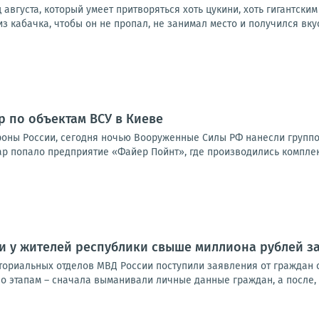
августа, который умеет притворяться хоть цукини, хоть гигантским
из кабачка, чтобы он не пропал, не занимал место и получился вку
р по объектам ВСУ в Киеве
оны России, сегодня ночью Вооруженные Силы РФ нанесли групп
ар попало предприятие «Файер Пойнт», где производились комплек
 у жителей республики свыше миллиона рублей за
ториальных отделов МВД России поступили заявления от граждан 
о этапам – сначала выманивали личные данные граждан, а после, 