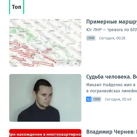
Топ
Примерные маршру
Юг ЛНР — тревога по БПЛ
Сегодня, 00:28
СМИ
Судьба человека. В
Михаил Найденко жил в н
в погранвойсках линейны
Сегодня, 05:49
СМИ
Владимир Чернев: 