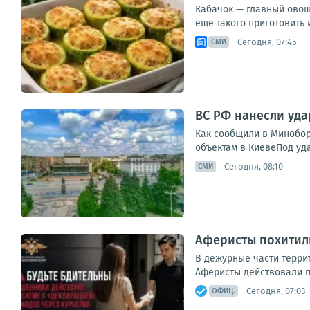
Кабачок — главный овощ 
еще такого приготовить 
Сегодня, 07:45
СМИ
ВС РФ нанесли уда
Как сообщили в Минобор
объектам в КиевеПод уд
Сегодня, 08:10
СМИ
Аферисты похитили
В дежурные части терри
Аферисты действовали п
Сегодня, 07:03
ОФИЦ.