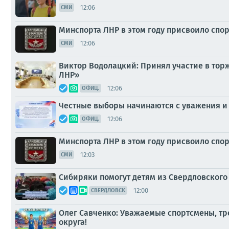
12:06
СМИ
Минспорта ЛНР в этом году присвоило спо
12:06
СМИ
Виктор Водолацкий: Принял участие в тор
ЛНР»
12:06
ОФИЦ.
Честные выборы начинаются с уважения и
12:06
ОФИЦ.
Минспорта ЛНР в этом году присвоило спо
12:03
СМИ
Сибиряки помогут детям из Свердловского 
12:00
СВЕРДЛОВСК
Олег Савченко: Уважаемые спортсмены, тр
округа!