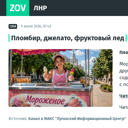
ZOV
ЛНР
9 июля 2026, 07:42
СМИ
Пломбир, джелато, фруктовый лед
Пло
Мор
дру
сод
с п
Чит
Чит
Источник:
Канал в МАКС "Луганский Информационный Центр"