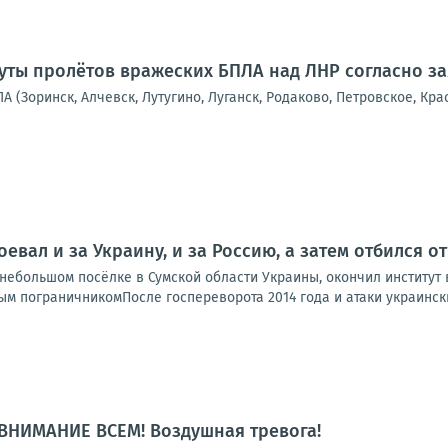
ты пролётов вражеских БПЛА над ЛНР согласно з
А (Зоринск, Алчевск, Лутугино, Луганск, Родаково, Петровское, Кра
оевал и за Украину, и за Россию, а затем отбился 
ебольшом посёлке в Сумской области Украины, окончил институт в
м пограничникомПосле госпереворота 2014 года и атаки украинских
ВНИМАНИЕ ВСЕМ! Воздушная тревога!