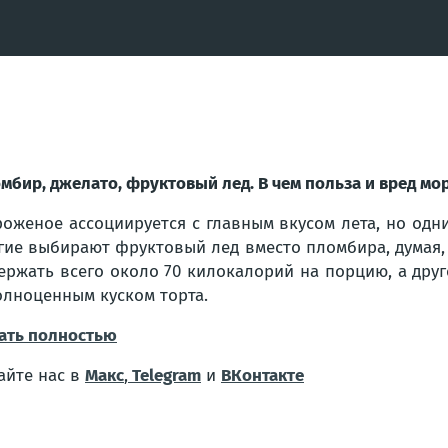
мбир, джелато, фруктовый лед. В чем польза и вред м
оженое ассоциируется с главным вкусом лета, но одни
гие выбирают фруктовый лед вместо пломбира, думая,
ержать всего около 70 килокалорий на порцию, а дру
олноценным куском торта.
ать полностью
айте нас в
Макс
,
Telegram
и
ВКонтакте