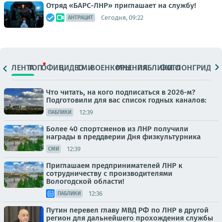
Отряд «БАРС-ЛНР» приглашает на службу!
Сегодня, 09:22
АНТРАЦИТ
ЛЕНТА
ТОП
ОФИЦ.
ВИДЕО
СМИ
ВОЕНКОРЫ
МНЕНИЯ
ПАБЛИКИ
ФОТО
ЛОНГРИДЫ
Что читать, на кого подписаться в 2026-м?
Подготовили для вас список годных каналов:
12:39
ПАБЛИКИ
Более 40 спортсменов из ЛНР получили
награды в преддверии Дня физкультурника
12:39
СМИ
Приглашаем предпринимателей ЛНР к
сотрудничеству с производителями
Вологодской области!
12:36
ПАБЛИКИ
Путин перевел главу МВД РФ по ЛНР в другой
регион для дальнейшего прохождения службы