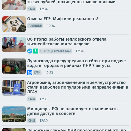
тысяч рублей, похищенных мошенниками
12:34
СМИ
Отмена ЕГЭ. Миф или реальность?
12:34
ПАБЛИКИ
Об итогах работы Тепловского отдела
жизнеобеспечения за неделю:
12:34
СТАНИЦА ЛУГАНСКАЯ
Лугансквода предупредила о сбоях при подаче
воды в городах и районах ЛНР 7 августа
12:33
СМИ
Агрономия, агроинженерия и землеустройство
стали наиболее популярными направлениями в
ЛГАУ
12:33
СМИ
Минцифры РФ не планирует ограничивать
детям доступ в соцсети
12:30
СМИ
Дорожные службы ЛНР продолжают работу по