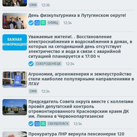
12:36
СМИ
День физкультурника в Лутугинском округе!
12:34
ОФИЦ.
Уважаемые жители!. . Восстановление
электроснабжения и водоснабжения в домах, в
которых на сегодняшний день отсутствует
электричество и вода в связи с аварийной
ситуацией планируется к 17:00 ч
12:34
СЕВЕРОДОНЕЦК
Агрономия, агроинженерия и землеустройство
стали наиболее популярными направлениями в
ЛГАУ
12:34
СМИ
Председатель Совета округа вместе с коллегами
провёл депутатский контроль
отремонтированного Красноярским краем ДК
им. Ленина в Червонопартизанске
12:34
СВЕРДЛОВСК
Прокуратура ЛНР вернула пенсионерке 120