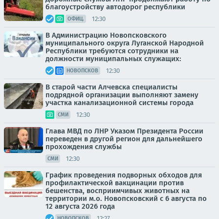
благоустройству автодорог республики
12:30
ОФИЦ.
В Администрацию Новопсковского
муниципального округа Луганской Народной
Республики требуются сотрудники на
должности муниципальных служащих:
12:30
НОВОПСКОВ
В старой части Алчевска специалисты
подрядной организации выполняют замену
участка канализационной системы города
12:30
СМИ
Глава МВД по ЛНР Указом Президента России
переведен в другой регион для дальнейшего
прохождения службы
12:30
СМИ
График проведения подворных обходов для
профилактической вакцинации против
бешенства, восприимчивых животных на
территории м.о. Новопсковский с 6 августа по
12 августа 2026 года
12:27
НОВОПСКОВ