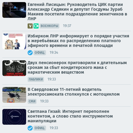
Евгений Лисицын: Руководитель ЦИК партии
Александр Сидякин и депутат Госдумы Зураб
Макиев посетили подразделение зенитчиков в
ЛНР
19:37
ВОЕНКОРЫ
Избирком ЛНР информирует о порядке участия
в жеребьёвках по распределению платного
эфирного времени и печатной площади
19:34
ОФИЦ.
Двух пенсионерок приговорили к длительным
срокам за сбыт кондитерского мака с
наркотическим веществом
19:33
ПАБЛИКИ
В Свердловске 11-летний водитель
электросамоката столкнулся с мотоциклом
19:33
СМИ
Светлана Гизай: Интернет переполнен
контентом, а слово стало инструментом
манипуляции
19:33
ОФИЦ.