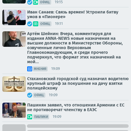
19:15
ОФИЦ.
Иван Санаев: Связь времен! Устроили битву
умов в «Пионере»
19:11
ОФИЦ.
Артём Шейнин: Вчера, комментируя для
издания ANNA-NEWS новые назначения на
высшие должности в Министерстве Обороны,
озвученные лично Верховным
Главнокомандующим, я среди прочего
подчеркнул, что формат этих назначений на
мой...
19:09
МНЕНИЯ
Стахановский городской суд назначил водителю
крупный штраф за покушение на дачу взятки
полицейскому
19:09
ОФИЦ.
Пашинян заявил, что отношения Армении с ЕС
не противоречат членству в ЕАЭС
19:09
ПАБЛИКИ