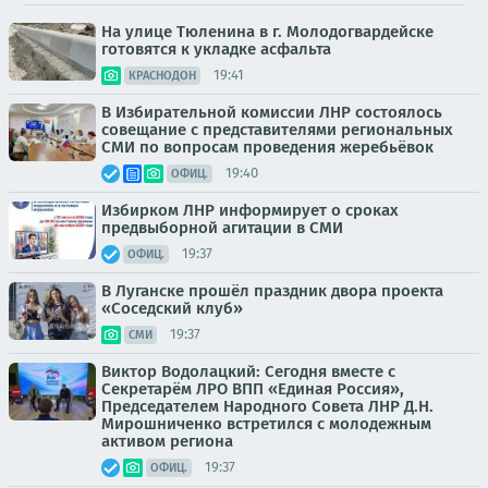
На улице Тюленина в г. Молодогвардейске
готовятся к укладке асфальта
19:41
КРАСНОДОН
В Избирательной комиссии ЛНР состоялось
совещание с представителями региональных
СМИ по вопросам проведения жеребьёвок
19:40
ОФИЦ.
Избирком ЛНР информирует о сроках
предвыборной агитации в СМИ
19:37
ОФИЦ.
В Луганске прошёл праздник двора проекта
«Соседский клуб»
19:37
СМИ
Виктор Водолацкий: Сегодня вместе с
Секретарём ЛРО ВПП «Единая Россия»,
Председателем Народного Совета ЛНР Д.Н.
Мирошниченко встретился с молодежным
активом региона
19:37
ОФИЦ.