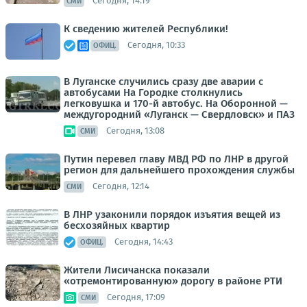
Сегодня, 14:19
СМИ
К сведению жителей Республики!
Сегодня, 10:33
ОФИЦ.
В Луганске случились сразу две аварии с
автобусами На Городке столкнулись
легковушка и 170-й автобус. На Оборонной —
междугородний «Луганск — Свердловск» и ПАЗ
Сегодня, 13:08
СМИ
Путин перевел главу МВД РФ по ЛНР в другой
регион для дальнейшего прохождения службы
Сегодня, 12:14
СМИ
В ЛНР узаконили порядок изъятия вещей из
бесхозяйных квартир
Сегодня, 14:43
ОФИЦ.
Жители Лисичанска показали
«отремонтированную» дорогу в районе РТИ
Сегодня, 17:09
СМИ