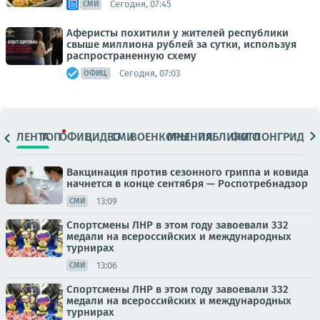
Сегодня, 07:45
СМИ
Аферисты похитили у жителей республики
свыше миллиона рублей за сутки, используя
распространенную схему
Сегодня, 07:03
ОФИЦ.
ЛЕНТА
ТОП
ОФИЦ.
ВИДЕО
СМИ
ВОЕНКОРЫ
МНЕНИЯ
ПАБЛИКИ
ФОТО
ЛОНГРИДЫ
Вакцинация против сезонного гриппа и ковида
начнется в конце сентября — Роспотребнадзор
13:09
СМИ
Спортсмены ЛНР в этом году завоевали 332
медали на всероссийских и международных
турнирах
13:06
СМИ
Спортсмены ЛНР в этом году завоевали 332
медали на всероссийских и международных
турнирах