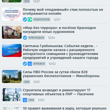
12:57
СМИ
Почему мой «подземный» стаж полностью не
отображается онлайн
12:57
НОВОПСКОВ
«Мир без террора»: в посёлке Краснодон
наградили юных художников
12:54
КРАСНОДОН
Светлана Гребенькова: События недели . -
Рабочую неделю начала с расширенного
аппаратного совещания с руководителями
предприятий и учреждений нашего города
12:52
АЛЧЕВСК
Силы ПВО России за сутки сбили 828
украинских беспилотников — Минобороны
12:51
СМИ
Строители возводят и ремонтируют 17
спортивных объектов в ЛНР — Пасечник
12:51
СМИ
10 правил выживания в жару, которые реально