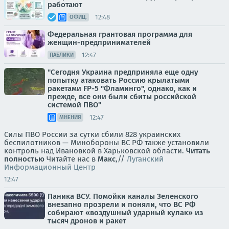
работают
12:48
ОФИЦ.
Федеральная грантовая программа для
женщин-предпринимателей
12:47
ПАБЛИКИ
"Сегодня Украина предприняла еще одну
попытку атаковать Россию крылатыми
ракетами FP-5 "Фламинго", однако, как и
прежде, все они были сбиты российской
системой ПВО"
12:47
МНЕНИЯ
Силы ПВО России за сутки сбили 828 украинских
беспилотников — Минобороны ВС РФ также установили
контроль над Ивановкой в Харьковской области.
Читать
полностью
Читайте нас в
Макс
,//
Луганский
Информационный Центр
12:47
Паника ВСУ. Помойки каналы Зеленского
внезапно прозрели и поняли, что ВС РФ
собирают «воздушный ударный кулак» из
тысяч дронов и ракет