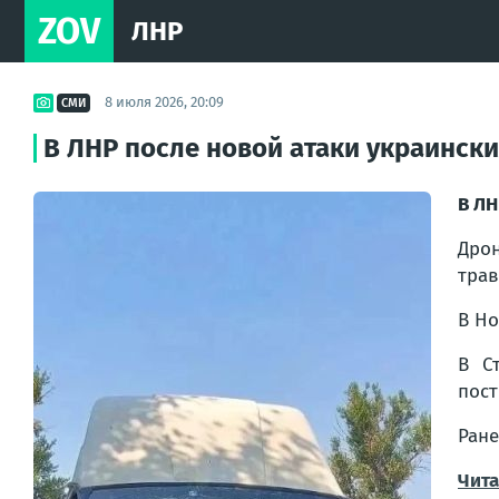
ZOV
ЛНР
8 июля 2026, 20:09
СМИ
В ЛНР после новой атаки украинск
В ЛН
Дро
трав
В Но
В С
пост
Ран
Чита