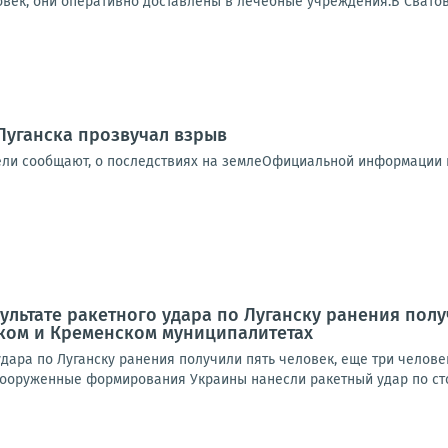
овек, они оперативно доставлены в лечебные учреждения.В Сватов
Луганска прозвучал взрыв
ели сообщают, о последствиях на землеОфициальной информации п
зультате ракетного удара по Луганску ранения пол
ском и Кременском муниципалитетах
удара по Луганску ранения получили пять человек, еще три челов
ооруженные формирования Украины нанесли ракетный удар по сто