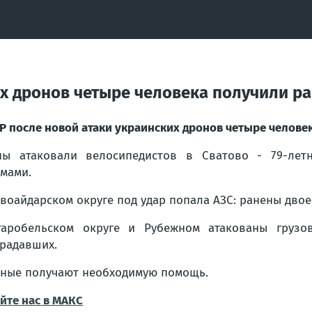
их дронов четыре человека получили р
Р после новой атаки украинских дронов четыре челове
ны атаковали велосипедистов в Сватово - 79-лет
мами.
воайдарском округе под удар попала АЗС: ранены двое
таробельском округе и Рубежном атакованы грузо
радавших.
еные получают необходимую помощь.
йте нас в МАКС