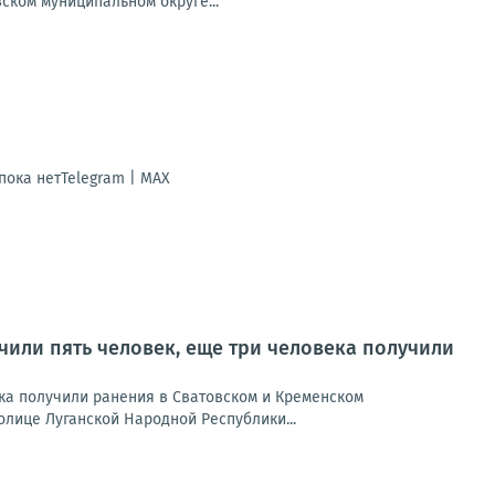
ском муниципальном округе...
ока нетTelegram | MAX
учили пять человек, еще три человека получили
ека получили ранения в Сватовском и Кременском
лице Луганской Народной Республики...