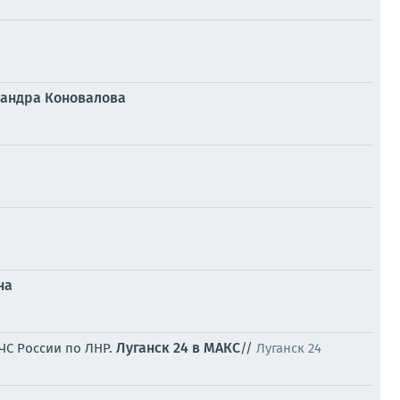
сандра Коновалова
на
Луганск 24 в МАКС
ЧС России по ЛНР.
//
Луганск 24