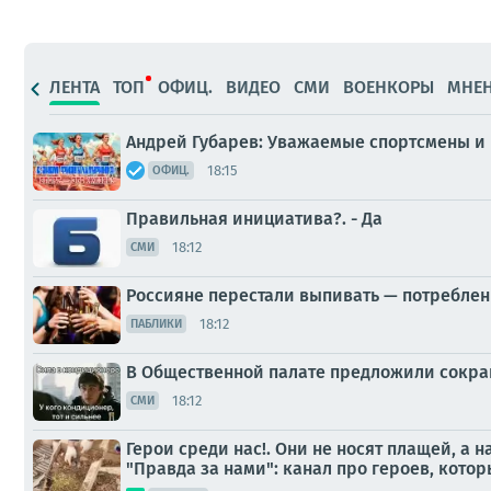
ЛЕНТА
ТОП
ОФИЦ.
ВИДЕО
СМИ
ВОЕНКОРЫ
МНЕ
Андрей Губарев: Уважаемые спортсмены и 
18:15
ОФИЦ.
Правильная инициатива?. - Да
18:12
СМИ
Россияне перестали выпивать — потреблени
18:12
ПАБЛИКИ
В Общественной палате предложили сокращ
18:12
СМИ
Герои среди нас!. Они не носят плащей, а
"Правда за нами": канал про героев, котор