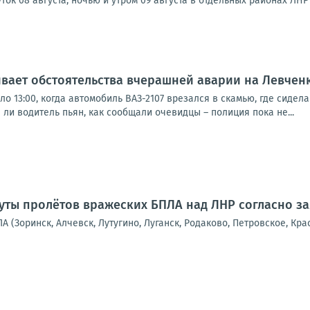
ток 08 августа, ночью и утром 09 августа в отдельных районах ЛНР 
вает обстоятельства вчерашней аварии на Левченк
о 13:00, когда автомобиль ВАЗ-2107 врезался в скамью, где сиде
 ли водитель пьян, как сообщали очевидцы – полиция пока не...
ты пролётов вражеских БПЛА над ЛНР согласно з
А (Зоринск, Алчевск, Лутугино, Луганск, Родаково, Петровское, Кра