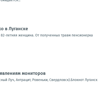
ожидается...
о в Луганске
ла 82-летняя женщина. От полученных травм пенсионерка
аявлениям мониторов
сный Луч, Антрацит, Ровеньки, Свердловск).Блокнот Луганск