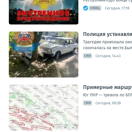
Республике»)До конца су
Сегодня, 17:18
ОФИЦ.
Полиция устанавли
Трагедия произошла окол
скончалась на месте.Был
Сегодня, 14:43
СМИ
Примерные маршру
Юг ЛНР — тревога по БПЛ
Сегодня, 00:28
СМИ