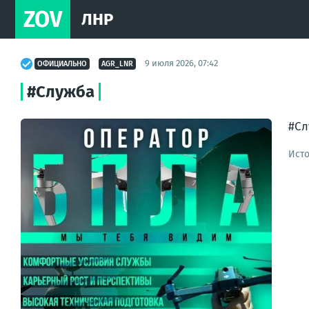
ZOV
ЛНР
9 июля 2026, 07:42
ОФИЦИАЛЬНО
AGR_LNR
#Служба
#Сл
Ист