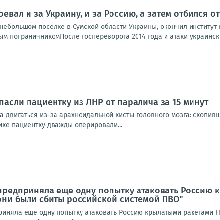
оевал и за Украину, и за Россию, а затем отбился 
ебольшом посёлке в Сумской области Украины, окончил институт в
м пограничникомПосле госпереворота 2014 года и атаки украинских
пасли пациентку из ЛНР от паралича за 15 минут
а двигаться из-за арахноидальной кисты головного мозга: скопив
ике пациентку дважды оперировали...
предприняла еще одну попытку атаковать Россию к
 они были сбиты российской системой ПВО"
иняла еще одну попытку атаковать Россию крылатыми ракетами FP-