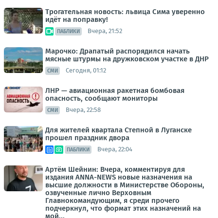
Трогательная новость: львица Сима уверенно
идёт на поправку!
Вчера, 21:52
ПАБЛИКИ
Марочко: Драпатый распорядился начать
мясные штурмы на дружковском участке в ДНР
Сегодня, 01:12
СМИ
ЛНР — авиационная ракетная бомбовая
опасность, сообщают мониторы
Вчера, 22:58
СМИ
Для жителей квартала Степной в Луганске
прошел праздник двора
Вчера, 22:04
ПАБЛИКИ
Артём Шейнин: Вчера, комментируя для
издания ANNA-NEWS новые назначения на
высшие должности в Министерстве Обороны,
озвученные лично Верховным
Главнокомандующим, я среди прочего
подчеркнул, что формат этих назначений на
мой...