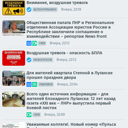
Внимание, воздушная тревога
Вчера, 22:18
БЕЛОКУРАКИНО
Общественная палата ЛНР и Региональное
отделение Ассоциации юристов России в
Республике заключили соглашение о
взаимодействии – репортаж News Front
Вчера, 22:12
СМИ
Воздушная тревога - опасность БПЛА
Вчера, 22:12
НОВОПСКОВ
Для жителей квартала Степной в Луганске
прошел праздник двора
Вчера, 22:04
ПАБЛИКИ
Всего один источник информации – для
жителей блокадного Луганска: 12 лет назад
газета «XXI век – ЛНР» выпустила первый
боевой листок
Вчера, 22:00
СМИ
Уважаемые коллеги!. Новый номер «Пульса