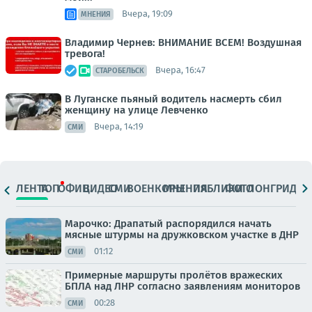
Вчера, 19:09
МНЕНИЯ
Владимир Чернев: ВНИМАНИЕ ВСЕМ! Воздушная
тревога!
Вчера, 16:47
СТАРОБЕЛЬСК
В Луганске пьяный водитель насмерть сбил
женщину на улице Левченко
Вчера, 14:19
СМИ
ЛЕНТА
ТОП
ОФИЦ.
ВИДЕО
СМИ
ВОЕНКОРЫ
МНЕНИЯ
ПАБЛИКИ
ФОТО
ЛОНГРИДЫ
Марочко: Драпатый распорядился начать
мясные штурмы на дружковском участке в ДНР
01:12
СМИ
Примерные маршруты пролётов вражеских
БПЛА над ЛНР согласно заявлениям мониторов
00:28
СМИ