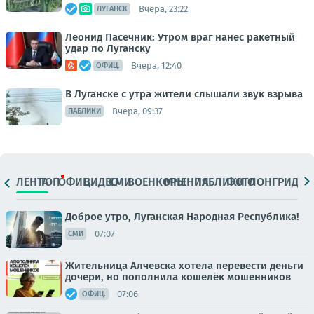
Вчера, 23:22
ЛУГАНСК
Леонид Пасечник: Утром враг нанес ракетный
удар по Луганску
Вчера, 12:40
ОФИЦ.
В Луганске с утра жители слышали звук взрыва
Вчера, 09:37
ПАБЛИКИ
ЛЕНТА
ТОП
ОФИЦ.
ВИДЕО
СМИ
ВОЕНКОРЫ
МНЕНИЯ
ПАБЛИКИ
ФОТО
ЛОНГРИДЫ
Доброе утро, Луганская Народная Республика!
07:07
СМИ
Жительница Алчевска хотела перевести деньги
дочери, но пополнила кошелёк мошенников
07:06
ОФИЦ.