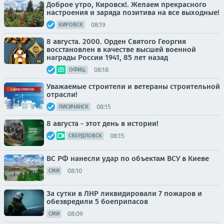
Доброе утро, Кировск!. Желаем прекрасного
настроения и заряда позитива на все выходные!
08:19
КИРОВСК
8 августа. 2000. Орден Святого Георгия
восстановлен в качестве высшей военной
награды России 1941, 85 лет назад
08:18
ОФИЦ.
Уважаемые строители и ветераны строительной
отрасли!
08:15
ЛИСИЧАНСК
8 августа - этот день в истории!
08:15
СВЕРДЛОВСК
ВС РФ нанесли удар по объектам ВСУ в Киеве
08:10
СМИ
За сутки в ЛНР ликвидировали 7 пожаров и
обезвредили 5 боеприпасов
08:09
СМИ