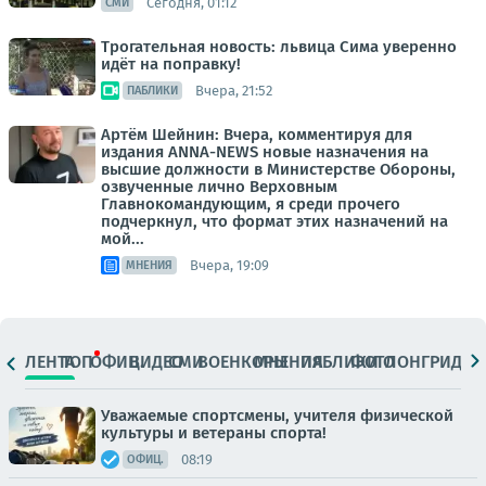
Сегодня, 01:12
СМИ
Трогательная новость: львица Сима уверенно
идёт на поправку!
Вчера, 21:52
ПАБЛИКИ
Артём Шейнин: Вчера, комментируя для
издания ANNA-NEWS новые назначения на
высшие должности в Министерстве Обороны,
озвученные лично Верховным
Главнокомандующим, я среди прочего
подчеркнул, что формат этих назначений на
мой...
Вчера, 19:09
МНЕНИЯ
ЛЕНТА
ТОП
ОФИЦ.
ВИДЕО
СМИ
ВОЕНКОРЫ
МНЕНИЯ
ПАБЛИКИ
ФОТО
ЛОНГРИДЫ
Уважаемые спортсмены, учителя физической
культуры и ветераны спорта!
08:19
ОФИЦ.