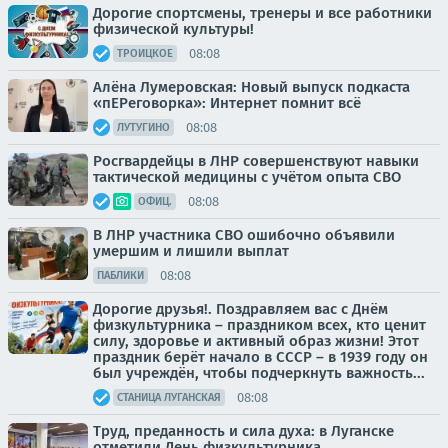
Дорогие спортсмены, тренеры и все работники
физической культуры!
08:08
ТРОИЦКОЕ
Алёна Лумеровская: Новый выпуск подкаста
«пЕРеговорка»: Интернет помнит всё
08:08
ЛУТУГИНО
Росгвардейцы в ЛНР совершенствуют навыки
тактической медицины с учётом опыта СВО
08:08
ОФИЦ.
В ЛНР участника СВО ошибочно объявили
умершим и лишили выплат
08:08
ПАБЛИКИ
Дорогие друзья!. Поздравляем вас с Днём
физкультурника – праздником всех, кто ценит
силу, здоровье и активный образ жизни! Этот
праздник берёт начало в СССР – в 1939 году он
был учреждён, чтобы подчеркнуть важность...
08:08
СТАНИЦА ЛУГАНСКАЯ
Труд, преданность и сила духа: в Луганске
отметили День физкультурника