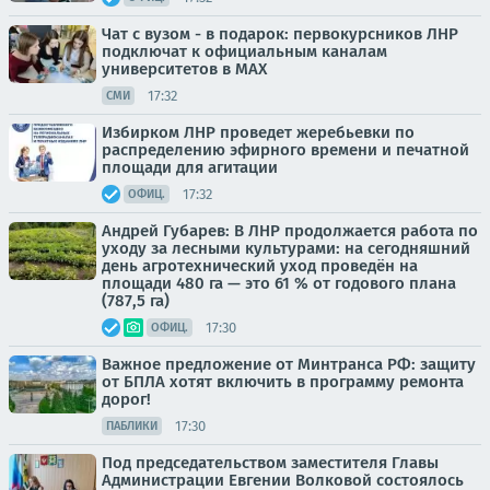
Чат с вузом - в подарок: первокурсников ЛНР
подключат к официальным каналам
университетов в MAX
17:32
СМИ
Избирком ЛНР проведет жеребьевки по
распределению эфирного времени и печатной
площади для агитации
17:32
ОФИЦ.
Андрей Губарев: В ЛНР продолжается работа по
уходу за лесными культурами: на сегодняшний
день агротехнический уход проведён на
площади 480 га — это 61 % от годового плана
(787,5 га)
17:30
ОФИЦ.
Важное предложение от Минтранса РФ: защиту
от БПЛА хотят включить в программу ремонта
дорог!
17:30
ПАБЛИКИ
Под председательством заместителя Главы
Администрации Евгении Волковой состоялось