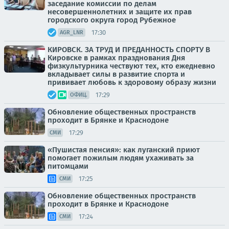
заседание комиссии по делам
несовершеннолетних и защите их прав
городского округа город Рубежное
17:30
AGR_LNR
КИРОВСК. ЗА ТРУД И ПРЕДАННОСТЬ СПОРТУ В
Кировске в рамках празднования Дня
физкультурника чествуют тех, кто ежедневно
вкладывает силы в развитие спорта и
прививает любовь к здоровому образу жизни
17:29
ОФИЦ.
Обновление общественных пространств
проходит в Брянке и Краснодоне
17:29
СМИ
«Пушистая пенсия»: как луганский приют
помогает пожилым людям ухаживать за
питомцами
17:25
СМИ
Обновление общественных пространств
проходит в Брянке и Краснодоне
17:24
СМИ