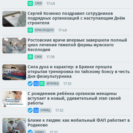
17:40
СМИ
Сергей Козенко поздравил сотрудников
подрядных организаций с наступающим Днём
строителя
17:40
КРАСНОДОН
Ростовские врачи впервые завершили полный
цикл лечения тяжелой формы мужского
бесплодия
17:39
СМИ
Сила духа и характер: в Брянке прошла
открытая тренировка по тайскому боксу в честь
Дня физкультурника
17:33
БРЯНКА
С рождением ребёнка организм женщины
вступает в новый, удивительный этап своей
работы
17:33
ОФИЦ.
Ближе к людям: как мобильный ФАП работает в
Родаково
17:32
ОФИЦ.