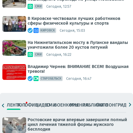
Сегодня, 12:57
СМИ
В Кировске чествовали лучших работников
сферы физической культуры и спорта
Сегодня, 15:03
КИРОВСК
На Нижнетагильском мосту в Луганске вандалы
уничтожили более 20 кустов петуний
Сегодня, 16:22
СМИ
Владимир Чернев: ВНИМАНИЕ ВСЕМ! Воздушная
тревога!
Сегодня, 16:47
СТАРОБЕЛЬСК
ЛЕНТА
ТОП
ОФИЦ.
ВИДЕО
СМИ
ВОЕНКОРЫ
МНЕНИЯ
ПАБЛИКИ
ФОТО
ЛОНГРИДЫ
Ростовские врачи впервые завершили полный
цикл лечения тяжелой формы мужского
бесплодия