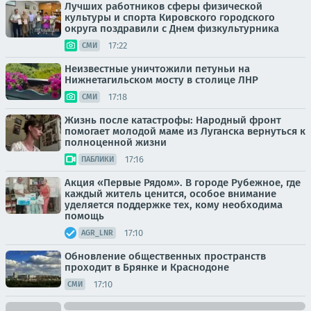
Лучших работников сферы физической
культуры и спорта Кировского городского
округа поздравили с Днем физкультурника
17:22
СМИ
Неизвестные уничтожили петуньи на
Нижнетагильском мосту в столице ЛНР
17:18
СМИ
Жизнь после катастрофы: Народный фронт
помогает молодой маме из Луганска вернуться к
полноценной жизни
17:16
ПАБЛИКИ
Акция «Первые Рядом». В городе Рубежное, где
каждый житель ценится, особое внимание
уделяется поддержке тех, кому необходима
помощь
17:10
AGR_LNR
Обновление общественных пространств
проходит в Брянке и Краснодоне
17:10
СМИ