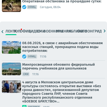
Оперативная обстановка за прошедшие сутки:
Сегодня, 06:04
ОФИЦ.
ЛЕНТА
ТОП
ОФИЦ.
ВИДЕО
СМИ
ВОЕНКОРЫ
МНЕНИЯ
ПАБЛИКИ
ФОТО
ЛОНГРИДЫ
08.08.2026, в связи с аварийным обесточением
насосных станций, прекращена подача воды
потребителям:
11:16
ОФИЦ.
Минпросвещения обновило федеральный
перечень учебников для школьников
11:16
СМИ
4 августа в Меловском центральном доме
культуры состоялось открытие выставки «Без
срока давности», организованной депутатом
Народного Совета ЛНР, членом Совета
Луганского республиканского отделения
«БОЕВОЕ БРАТСТВО»...