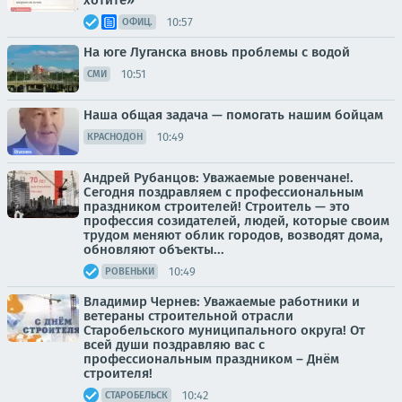
хотите»
10:57
ОФИЦ.
На юге Луганска вновь проблемы с водой
10:51
СМИ
Наша общая задача — помогать нашим бойцам
10:49
КРАСНОДОН
Андрей Рубанцов: Уважаемые ровенчане!.
Сегодня поздравляем с профессиональным
праздником строителей! Строитель — это
профессия созидателей, людей, которые своим
трудом меняют облик городов, возводят дома,
обновляют объекты...
10:49
РОВЕНЬКИ
Владимир Чернев: Уважаемые работники и
ветераны строительной отрасли
Старобельского муниципального округа! От
всей души поздравляю вас с
профессиональным праздником – Днём
строителя!
10:42
СТАРОБЕЛЬСК