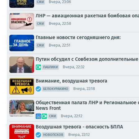
Вчера, 23:06
СМИ
ЛНР — авиационная ракетная бомбовая оп
Вчера, 22:58
СМИ
Главные новости сегодняшнего дня:
Вчера, 22:51
СМИ
Путин обсудил с Совбезом дополнительны
Вчера, 22:32
ПАБЛИКИ
Внимание, воздушная тревога
Вчера, 22:18
БЕЛОКУРАКИНО
Общественная палата ЛНР и Региональное 
News Front
Вчера, 22:12
СМИ
Воздушная тревога - опасность БПЛА
Вчера, 22:12
НОВОПСКОВ