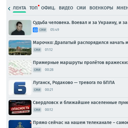
ЛЕНТА
ТОП
ОФИЦ.
ВИДЕО
СМИ
ВОЕНКОРЫ
МНЕ
Судьба человека. Воевал и за Украину, и з
05:49
СМИ
Марочко: Драпатый распорядился начать 
01:12
СМИ
Примерные маршруты пролётов вражеских
00:28
СМИ
Луганск, Родаково — тревога по БПЛА
00:21
СМИ
Свердловск и ближайшие населенные пунк
00:12
СМИ
Прямо сейчас на нашем телеканале – само