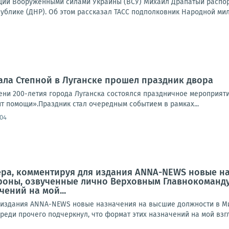
ий Вооруженными силами Украины (ВСУ) Михаил Драпатый распор
блике (ДНР). Об этом рассказал ТАСС подполковник Народной мили
ала Степной в Луганске прошел праздник двора
ни 200-летия города Луганска состоялся праздничное мероприят
т помощи».Праздник стал очередным событием в рамках...
:04
ера, комментируя для издания ANNA-NEWS новые н
оны, озвученные лично Верховным Главнокоманду
ений на мой...
я издания ANNA-NEWS новые назначения на высшие должности в М
еди прочего подчеркнул, что формат этих назначений на мой взгл