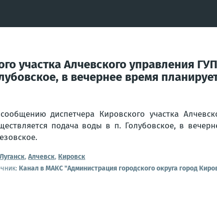
го участка Алчевского управления ГУП
лубовское, в вечернее время планируетс
сообщению диспетчера Кировского участка Алчевско
ществляется подача воды в п. Голубовское, в вечерн
езовское.
Луганск
,
Алчевск
,
Кировск
очник:
Канал в МАКС "Администрация городского округа город Киро