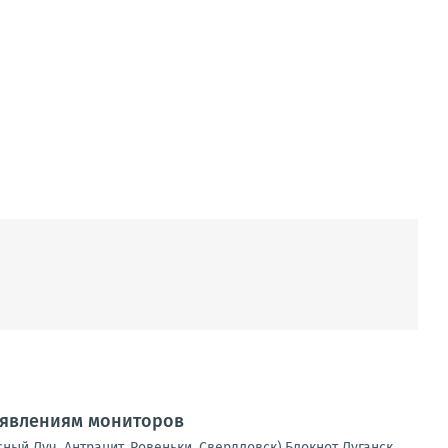
аявлениям мониторов
сный Луч, Антрацит, Ровеньки, Свердловск).Блокнот Луганск