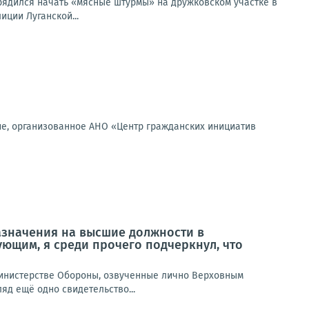
ядился начать «мясные штурмы» на дружковском участке в
ции Луганской...
ие, организованное АНО «Центр гражданских инициатив
азначения на высшие должности в
ющим, я среди прочего подчеркнул, что
инистерстве Обороны, озвученные лично Верховным
яд ещё одно свидетельство...