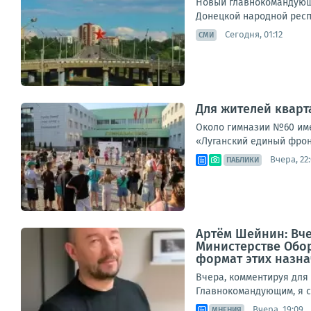
Новый главнокомандующ
Донецкой народной респу
Сегодня, 01:12
СМИ
Для жителей кварт
Около гимназии №60 име
«Луганский единый фрон
Вчера, 22
ПАБЛИКИ
Артём Шейнин: Вч
Министерстве Обор
формат этих назнач
Вчера, комментируя дл
Главнокомандующим, я ср
Вчера, 19:09
МНЕНИЯ