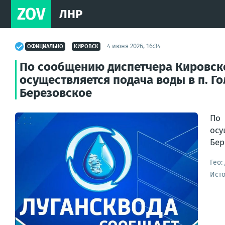
ZOV
ЛНР
4 июня 2026, 16:34
ОФИЦИАЛЬНО
КИРОВСК
По сообщению диспетчера Кировско
осуществляется подача воды в п. Го
Березовское
По 
осу
Бер
Гео:
Ист