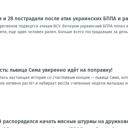
и и 28 пострадали после атак украинских БПЛА и р
 регионов подвергся атакам ВСУ. Вечером украинский БПЛА попал в
ля, еще один человек ранен. Больше всего пострадавших за день 
сть: львица Сима уверенно идёт на поправку!
лась настоящая история со счастливым концом — львица Сима, кот
в активно растёт и набирает вес!За считанные недели малышка не 
 распорядился начать мясные штурмы на дружковс