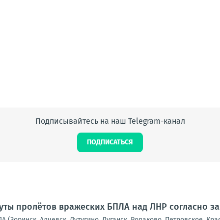
Подписывайтесь на наш Telegram-канал
ПОДПИСАТЬСЯ
ты пролётов вражеских БПЛА над ЛНР согласно з
А (Зоринск, Алчевск, Лутугино, Луганск, Родаково, Петровское, Кра