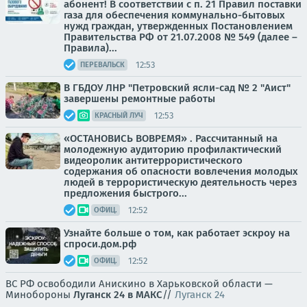
абонент! В соответствии с п. 21 Правил поставки
газа для обеспечения коммунально-бытовых
нужд граждан, утвержденных Постановлением
Правительства РФ от 21.07.2008 № 549 (далее –
Правила)...
12:53
ПЕРЕВАЛЬСК
В ГБДОУ ЛНР "Петровский ясли-сад № 2 "Аист"
завершены ремонтные работы
12:53
КРАСНЫЙ ЛУЧ
«ОСТАНОВИСЬ ВОВРЕМЯ» . Рассчитанный на
молодежную аудиторию профилактический
видеоролик антитеррористического
содержания об опасности вовлечения молодых
людей в террористическую деятельность через
предложения быстрого...
12:52
ОФИЦ.
Узнайте больше о том, как работает эскроу на
спроси.дом.рф
12:52
ОФИЦ.
ВС РФ освободили Анискино в Харьковской области —
Минобороны
Луганск 24 в МАКС
//
Луганск 24