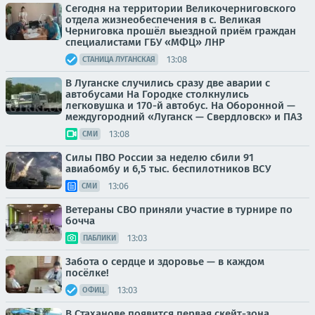
Сегодня на территории Великочерниговского
отдела жизнеобеспечения в с. Великая
Черниговка прошёл выездной приём граждан
специалистами ГБУ «МФЦ» ЛНР
13:08
СТАНИЦА ЛУГАНСКАЯ
В Луганске случились сразу две аварии с
автобусами На Городке столкнулись
легковушка и 170-й автобус. На Оборонной —
междугородний «Луганск — Свердловск» и ПАЗ
13:08
СМИ
Силы ПВО России за неделю сбили 91
авиабомбу и 6,5 тыс. беспилотников ВСУ
13:06
СМИ
Ветераны СВО приняли участие в турнире по
бочча
13:03
ПАБЛИКИ
Забота о сердце и здоровье — в каждом
посёлке!
13:03
ОФИЦ.
В Стаханове появится первая скейт-зона