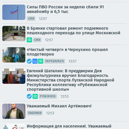
Силы ПВО России за неделю сбили 91
авиабомбу и 6,5 тыс
12:57
СМИ
В Брянке стартовал ремонт подземного
пешеходного перехода по улице Московской
12:57
СМИ
«Чистый четверг» в Чернухино прошел
плодотворно
12:57
ПЕРЕВАЛЬСК
Евгений Шаталин: В преддверии Дня
физкультурника вручил Благодарность
Министерства спорта Луганской Народной
Республики коллективу «Рубежанской
спортивной школы»
12:53
РУБЕЖНОЕ
Уважаемый Михаил Артёмович!
12:53
ПАБЛИКИ
Информация для населения!. Уважаемый