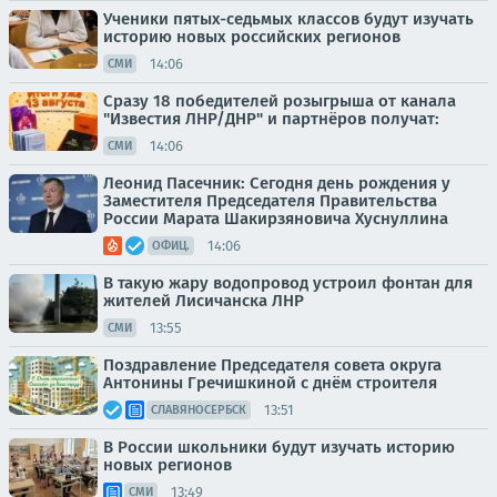
Ученики пятых-седьмых классов будут изучать
историю новых российских регионов
14:06
СМИ
Сразу 18 победителей розыгрыша от канала
"Известия ЛНР/ДНР" и партнёров получат:
14:06
СМИ
Леонид Пасечник: Сегодня день рождения у
Заместителя Председателя Правительства
России Марата Шакирзяновича Хуснуллина
14:06
ОФИЦ.
В такую жару водопровод устроил фонтан для
жителей Лисичанска ЛНР
13:55
СМИ
Поздравление Председателя совета округа
Антонины Гречишкиной с днём строителя
13:51
СЛАВЯНОСЕРБСК
В России школьники будут изучать историю
новых регионов
13:49
СМИ