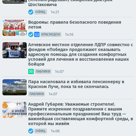
Шостаковича
14:21
ОФИЦ.
Водоемы: правила безопасного поведения
летом
14:16
КРАСНОДОН
Алчевское местное отделение ЛДПР совместно с
фондом «Победа» продолжают оказывать
адресную помощь для создания комфортных
условий для лечения и восстановления наших
бойцов
14:07
ПАБЛИКИ
Пара насиловала и избивала пенсионерку в
Красном Луче, пока та не скончалась
14:07
ПАБЛИКИ
Андрей Губарев: Уважаемые строители!.
Примите искренние поздравления с вашим
профессиональным праздником! Ваш труд —
важнейшая составляющая комфортной среды, в
которой мы живём
14:06
ОФИЦ.