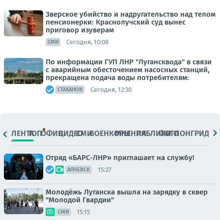
Зверское убийство и надругательство над телом
пенсионерки: Краснолучский суд вынес
приговор изуверам
Сегодня, 10:08
СМИ
По информации ГУП ЛНР "Лугансквода" в связи
с аварийным обесточением насосных станций,
прекращена подача воды потребителям:
Сегодня, 12:30
СТАХАНОВ
ЛЕНТА
ТОП
ОФИЦ.
ВИДЕО
СМИ
ВОЕНКОРЫ
МНЕНИЯ
ПАБЛИКИ
ФОТО
ЛОНГРИДЫ
Отряд «БАРС-ЛНР» приглашает на службу!
15:27
АЛЧЕВСК
Молодёжь Луганска вышла на зарядку в сквер
"Молодой Гвардии"
15:15
СМИ