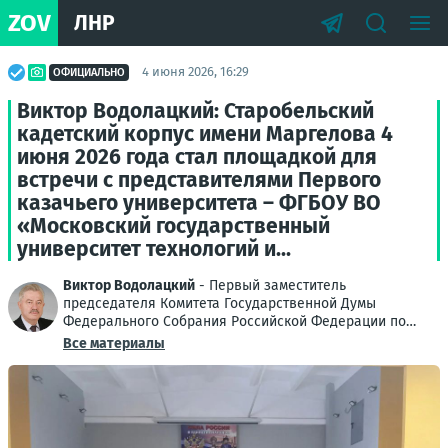
ZOV
ЛНР
4 июня 2026, 16:29
ОФИЦИАЛЬНО
Виктор Водолацкий: Старобельский
кадетский корпус имени Маргелова 4
июня 2026 года стал площадкой для
встречи с представителями Первого
казачьего университета – ФГБОУ ВО
«Московский государственный
университет технологий и...
Виктор Водолацкий
- Первый заместитель
председателя Комитета Государственной Думы
Федерального Собрания Российской Федерации по
делам Содружества Независимых Государств,
Все материалы
евразийской интеграции и связям с
соотечественниками