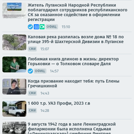
Житель Луганской Народной Республики
поблагодарил сотрудников республиканского
СК за оказанное содействие в оформлении
регистрации
15:10
ОФИЦ.
Каловая река разлилась возле дома № 18 по
улице 395-й Шахтерской Дивизии в Луганске
15:07
СМИ
Любимая книга длиною в жизнь: директор
Горьковки — о Толковом словаре Даля
14:57
ОФИЦ.
Когда призвание находит тебя: путь Елены
Гречишкиной
14:43
СМИ
1 600 т.р. УАЗ Профи, 2023 г.в
14:28
СМИ
9 августа 1942 года в зале Ленинградской
филармонии была исполнена Седьмая
(«Ленинградская») симфония Дмитрия