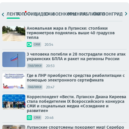
ЛЕНТА
ТОП
ОФИЦ.
ВИДЕО
СМИ
ВОЕНКОРЫ
МНЕНИЯ
ПАБЛИКИ
ФОТО
ЛОНГРИДЫ
Аномальная жара в Луганске: столбики
термометров поднялись выше 40 градусов
тепла
20:54
СМИ
3 человека погибли и 28 пострадали после атак
украинских БПЛА и ракет на регионы России
20:53
ПАБЛИКИ
Где в ЛНР приобрести средства реабилитации с
помощью электронного сертификата
20:47
ПАБЛИКИ
Корреспондент «Вести. Луганск» Диана Киреева
стала победителем IX Всероссийского конкурса
СМИ и социальных медиа «Созидание и
развитие»
20:46
СМИ
Луганские спортсмены покоряют мир! Серебро