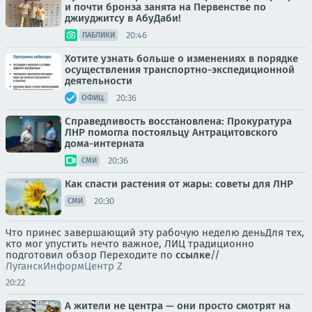
и почти бронза занята на Первенстве по
джиуджитсу в АбуДаби!
20:46
ПАБЛИКИ
Хотите узнать больше о изменениях в порядке
осуществления транспортно-экспедиционной
деятельности
20:36
ОФИЦ.
Справедливость восстановлена: Прокуратура
ЛНР помогла постояльцу Антрацитовского
дома-интерната
20:36
СМИ
Как спасти растения от жары: советы для ЛНР
20:30
СМИ
Что принес завершающий эту рабочую неделю деньДля тех,
кто мог упустить нечто важное, ЛИЦ традиционно
подготовил обзор Переходите по
ссылке
//
ЛуганскИнформЦентр Z
20:22
А жители не центра — они просто смотрят на