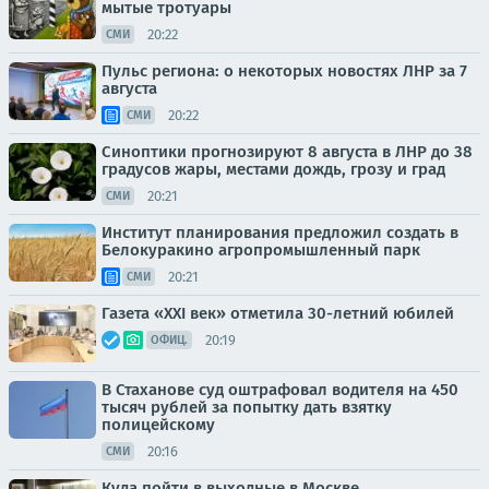
мытые тротуары
20:22
СМИ
Пульс региона: о некоторых новостях ЛНР за 7
августа
20:22
СМИ
Синоптики прогнозируют 8 августа в ЛНР до 38
градусов жары, местами дождь, грозу и град
20:21
СМИ
Институт планирования предложил создать в
Белокуракино агропромышленный парк
20:21
СМИ
Газета «XXI век» отметила 30-летний юбилей
20:19
ОФИЦ.
В Стаханове суд оштрафовал водителя на 450
тысяч рублей за попытку дать взятку
полицейскому
20:16
СМИ
Куда пойти в выходные в Москве