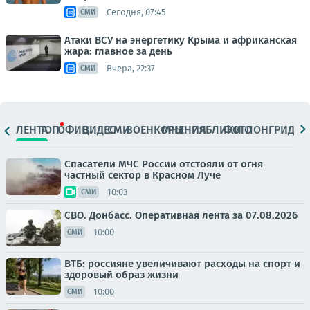
Сегодня, 07:45
СМИ
Атаки ВСУ на энергетику Крыма и африканская
жара: главное за день
Вчера, 22:37
СМИ
ЛЕНТА
ТОП
ОФИЦ.
ВИДЕО
СМИ
ВОЕНКОРЫ
МНЕНИЯ
ПАБЛИКИ
ФОТО
ЛОНГРИДЫ
Спасатели МЧС России отстояли от огня
частный сектор в Красном Луче
10:03
СМИ
СВО. Донбасс. Оперативная лента за 07.08.2026
10:00
СМИ
ВТБ: россияне увеличивают расходы на спорт и
здоровый образ жизни
10:00
СМИ