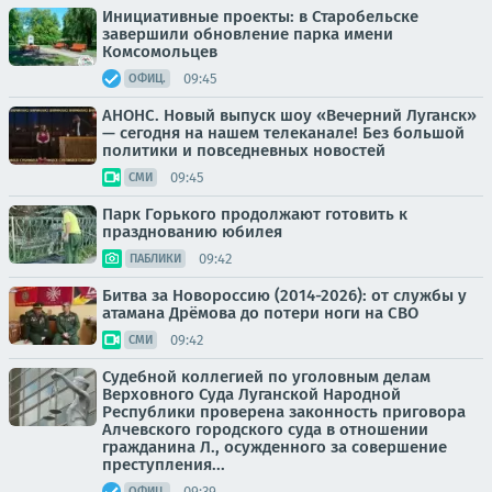
Инициативные проекты: в Старобельске
завершили обновление парка имени
Комсомольцев
09:45
ОФИЦ.
АНОНС. Новый выпуск шоу «Вечерний Луганск»
— сегодня на нашем телеканале! Без большой
политики и повседневных новостей
09:45
СМИ
Парк Горького продолжают готовить к
празднованию юбилея
09:42
ПАБЛИКИ
Битва за Новороссию (2014-2026): от службы у
атамана Дрёмова до потери ноги на СВО
09:42
СМИ
Судебной коллегией по уголовным делам
Верховного Суда Луганской Народной
Республики проверена законность приговора
Алчевского городского суда в отношении
гражданина Л., осужденного за совершение
преступления...
09:39
ОФИЦ.