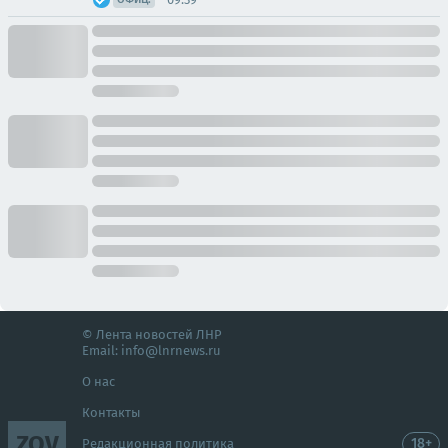
© Лента новостей ЛНР
Email:
info@lnrnews.ru
О нас
Контакты
ZOV
18+
Редакционная политика