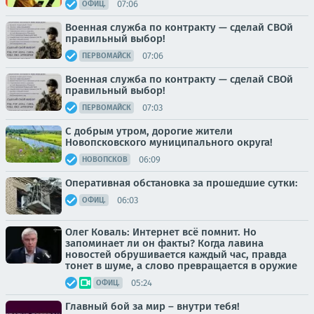
07:06
ОФИЦ.
Военная служба по контракту — сделай СВОй
правильный выбор!
07:06
ПЕРВОМАЙСК
Военная служба по контракту — сделай СВОй
правильный выбор!
07:03
ПЕРВОМАЙСК
С добрым утром, дорогие жители
Новопсковского муниципального округа!
06:09
НОВОПСКОВ
Оперативная обстановка за прошедшие сутки:
06:03
ОФИЦ.
Олег Коваль: Интернет всё помнит. Но
запоминает ли он факты? Когда лавина
новостей обрушивается каждый час, правда
тонет в шуме, а слово превращается в оружие
05:24
ОФИЦ.
Главный бой за мир – внутри тебя!