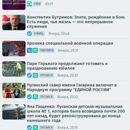
03:21
СМИ
Константин Бутримов: Элита, рождённая в бою.
Есть люди, чья жизнь — это непрерывное
служение
Вчера, 23:48
ОФИЦ.
Хроника специальной военной операции
Вчера, 23:37
ПАБЛИКИ
Парк Горького продолжают готовить к
празднованию юбилея
Вчера, 23:22
ЛУГАНСК
Луганский сквер имени Гагарина включат в
Народную программу "ЕДИНОЙ РОССИИ"
Вчера, 23:22
ЛУГАНСК
Яна Пащенко: Луганская детская музыкальная
школа № 1, которая была возведена почти 200
лет назад, будет реконструирована до конца
нынешнего года
Вчера, 23:15
ЛУГАНСК