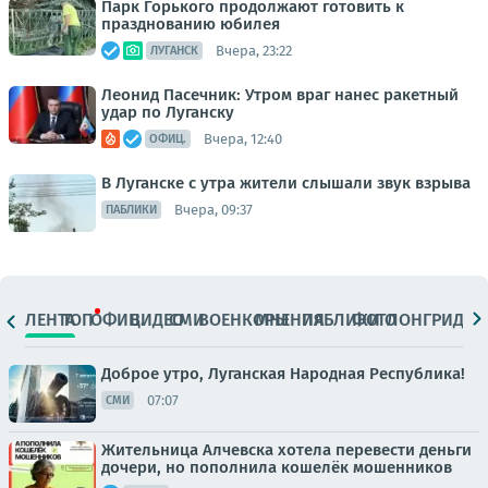
Парк Горького продолжают готовить к
празднованию юбилея
Вчера, 23:22
ЛУГАНСК
Леонид Пасечник: Утром враг нанес ракетный
удар по Луганску
Вчера, 12:40
ОФИЦ.
В Луганске с утра жители слышали звук взрыва
Вчера, 09:37
ПАБЛИКИ
ЛЕНТА
ТОП
ОФИЦ.
ВИДЕО
СМИ
ВОЕНКОРЫ
МНЕНИЯ
ПАБЛИКИ
ФОТО
ЛОНГРИДЫ
Доброе утро, Луганская Народная Республика!
07:07
СМИ
Жительница Алчевска хотела перевести деньги
дочери, но пополнила кошелёк мошенников