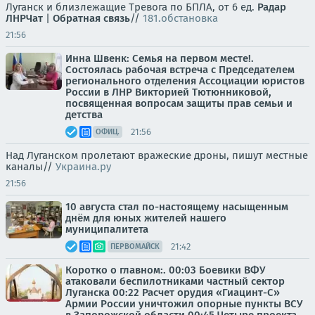
Луганск и близлежащие Тревога по БПЛА, от 6 ед.
Радар
ЛНР
Чат
|
Обратная связь
//
181.обстановка
21:56
Инна Швенк: Семья на первом месте!.
Состоялась рабочая встреча с Председателем
регионального отделения Ассоциации юристов
России в ЛНР Викторией Тютюнниковой,
посвященная вопросам защиты прав семьи и
детства
21:56
ОФИЦ.
Над Луганском пролетают вражеские дроны, пишут местные
каналы//
Украина.ру
21:56
10 августа стал по-настоящему насыщенным
днём для юных жителей нашего
муниципалитета
21:42
ПЕРВОМАЙСК
Коротко о главном:. 00:03 Боевики ВФУ
атаковали беспилотниками частный сектор
Луганска 00:22 Расчет орудия «Гиацинт-С»
Армии России уничтожил опорные пункты ВСУ