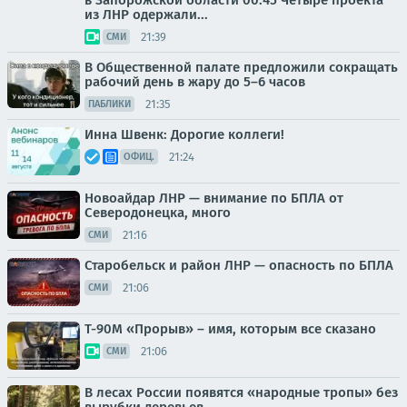
в Запорожской области 00:45 Четыре проекта
из ЛНР одержали...
21:39
СМИ
В Общественной палате предложили сокращать
рабочий день в жару до 5–6 часов
21:35
ПАБЛИКИ
Инна Швенк: Дорогие коллеги!
21:24
ОФИЦ.
Новоайдар ЛНР — внимание по БПЛА от
Северодонецка, много
21:16
СМИ
Старобельск и район ЛНР — опасность по БПЛА
21:06
СМИ
Т-90М «Прорыв» – имя, которым все сказано
21:06
СМИ
В лесах России появятся «народные тропы» без