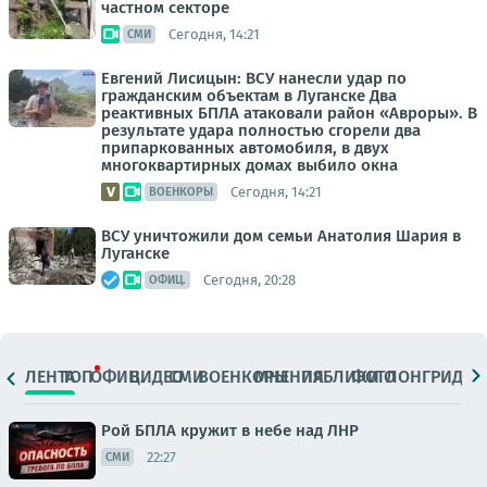
частном секторе
Сегодня, 14:21
СМИ
Евгений Лисицын: ВСУ нанесли удар по
гражданским объектам в Луганске Два
реактивных БПЛА атаковали район «Авроры». В
результате удара полностью сгорели два
припаркованных автомобиля, в двух
многоквартирных домах выбило окна
Сегодня, 14:21
ВОЕНКОРЫ
ВСУ уничтожили дом семьи Анатолия Шария в
Луганске
Сегодня, 20:28
ОФИЦ.
ЛЕНТА
ТОП
ОФИЦ.
ВИДЕО
СМИ
ВОЕНКОРЫ
МНЕНИЯ
ПАБЛИКИ
ФОТО
ЛОНГРИДЫ
Рой БПЛА кружит в небе над ЛНР
22:27
СМИ