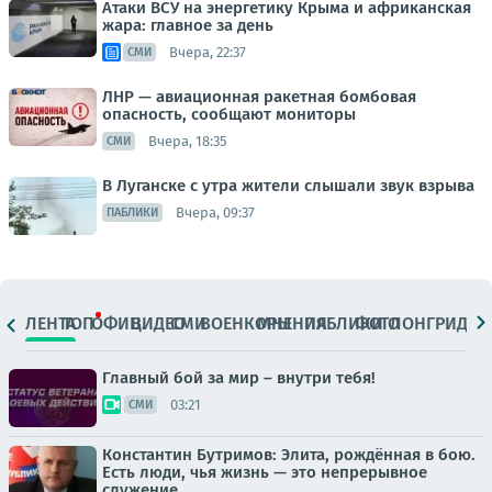
Атаки ВСУ на энергетику Крыма и африканская
жара: главное за день
Вчера, 22:37
СМИ
ЛНР — авиационная ракетная бомбовая
опасность, сообщают мониторы
Вчера, 18:35
СМИ
В Луганске с утра жители слышали звук взрыва
Вчера, 09:37
ПАБЛИКИ
ЛЕНТА
ТОП
ОФИЦ.
ВИДЕО
СМИ
ВОЕНКОРЫ
МНЕНИЯ
ПАБЛИКИ
ФОТО
ЛОНГРИДЫ
Главный бой за мир – внутри тебя!
03:21
СМИ
Константин Бутримов: Элита, рождённая в бою.
Есть люди, чья жизнь — это непрерывное
служение