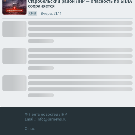
Старобельский район ЛНР — опасность по БПЛА
сохраняется
Вчера, 21:11
СМИ
© Лента новостей ЛНР
Email:
info@lnrnews.ru
О нас