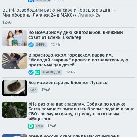
ВС РФ освободили Васютинское и Торецкое в ДНР —
Минобороны
Луганск 24 в МАКС
//
Луганск 24
12:46
Ко Всемирному дню книголюбов: книжный
совет от Елены Дюльгер
12:46
ОФИЦ.
В Краснодонском городском парке им.
"Молодой гвардии" провели познавательную
программу для детей
12:46
КРАСНОДОН
Без комментариев. Блокнот Луганск
12:46
СМИ
«Не раз она нас спасала». Собака по кличке
Баста помогает выполнять боевые задачи в зоне
СВО своему хозяину, стрелку с позывным
«Морген»
12:46
СМИ
Армия России освободила Васютинское и