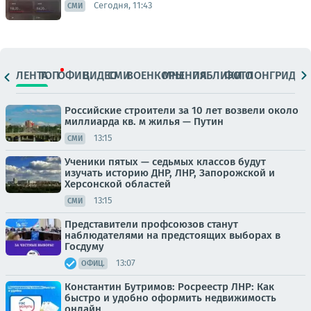
Сегодня, 11:43
СМИ
ЛЕНТА
ТОП
ОФИЦ.
ВИДЕО
СМИ
ВОЕНКОРЫ
МНЕНИЯ
ПАБЛИКИ
ФОТО
ЛОНГРИДЫ
Российские строители за 10 лет возвели около
миллиарда кв. м жилья — Путин
13:15
СМИ
Ученики пятых — седьмых классов будут
изучать историю ДНР, ЛНР, Запорожской и
Херсонской областей
13:15
СМИ
Представители профсоюзов станут
наблюдателями на предстоящих выборах в
Госдуму
13:07
ОФИЦ.
Константин Бутримов: Росреестр ЛНР: Как
быстро и удобно оформить недвижимость
онлайн