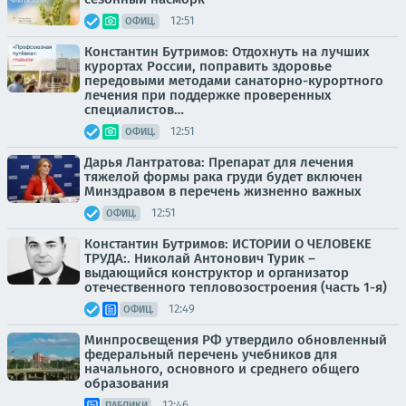
12:51
ОФИЦ.
Константин Бутримов: Отдохнуть на лучших
курортах России, поправить здоровье
передовыми методами санаторно-курортного
лечения при поддержке проверенных
специалистов…
12:51
ОФИЦ.
Дарья Лантратова: Препарат для лечения
тяжелой формы рака груди будет включен
Минздравом в перечень жизненно важных
12:51
ОФИЦ.
Константин Бутримов: ИСТОРИИ О ЧЕЛОВЕКЕ
ТРУДА:. Николай Антонович Турик –
выдающийся конструктор и организатор
отечественного тепловозостроения (часть 1-я)
12:49
ОФИЦ.
Минпросвещения РФ утвердило обновленный
федеральный перечень учебников для
начального, основного и среднего общего
образования
12:46
ПАБЛИКИ