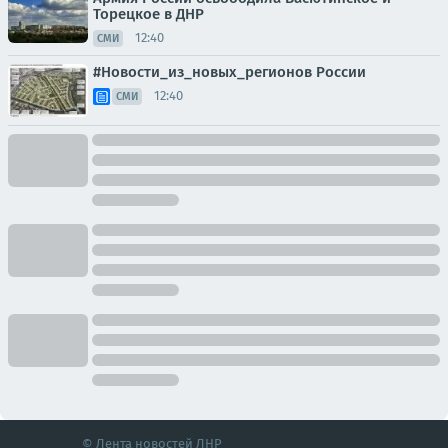
Торецкое в ДНР
12:40
СМИ
#Новости_из_новых_регионов России
12:40
СМИ
© Лента новостей ЛНР