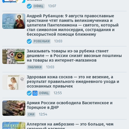
13:07
ОФИЦ.
Андрей Рубанцов: 9 августа православные
христиане чтят память великомученика и
целителя Пантелеимона — святого, который
стал символом милосердия, сострадания и
бескорыстной помощи ближнему
13:03
РОВЕНЬКИ
Заказывать товары из-за рубежа станет
дешевле — в России снизят ввозные пошлины
на товары из интернет-магазинов
13:03
ПАБЛИКИ
Здоровая кожа сосков — это не везение, а
результат правильного ежедневного ухода и
осознанных привычек
12:55
ОФИЦ.
Армия России освободила Васютинское и
Торецкое в ДНР
12:54
СМИ
Аллергия на амброзию — это больше, чем
сезонный насморк