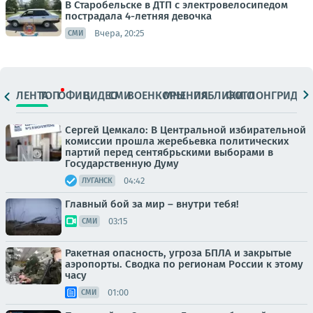
В Старобельске в ДТП с электровелосипедом
пострадала 4-летняя девочка
Вчера, 20:25
СМИ
ЛЕНТА
ТОП
ОФИЦ.
ВИДЕО
СМИ
ВОЕНКОРЫ
МНЕНИЯ
ПАБЛИКИ
ФОТО
ЛОНГРИДЫ
Сергей Цемкало: В Центральной избирательной
комиссии прошла жеребьевка политических
партий перед сентябрьскими выборами в
Государственную Думу
04:42
ЛУГАНСК
Главный бой за мир – внутри тебя!
03:15
СМИ
Ракетная опасность, угроза БПЛА и закрытые
аэропорты. Сводка по регионам России к этому
часу
01:00
СМИ