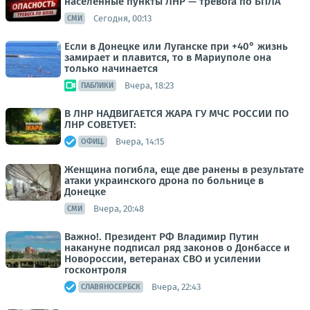
населенные пункты ЛНР — тревога по БПЛА
Сегодня, 00:13
СМИ
Если в Донецке или Луганске при +40° жизнь
замирает и плавится, то в Мариуполе она
только начинается
Вчера, 18:23
ПАБЛИКИ
В ЛНР НАДВИГАЕТСЯ ЖАРА ГУ МЧС РОССИИ ПО
ЛНР СОВЕТУЕТ:
Вчера, 14:15
ОФИЦ.
Женщина погибла, еще две ранены в результате
атаки украинского дрона по больнице в
Донецке
Вчера, 20:48
СМИ
Важно!. Президент РФ Владимир Путин
накануне подписал ряд законов о Донбассе и
Новороссии, ветеранах СВО и усилении
госконтроля
Вчера, 22:43
СЛАВЯНОСЕРБСК