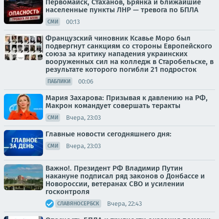
Первомайск, Стаханов, Брянка и ближайшие
населенные пункты ЛНР — тревога по БПЛА
00:13
СМИ
Французский чиновник Ксавье Моро был
подвергнут санкциям со стороны Европейского
союза за критику нападения украинских
вооруженных сил на колледж в Старобельске, в
результате которого погибли 21 подросток
00:06
ПАБЛИКИ
Мария Захарова: Призывая к давлению на РФ,
Макрон командует совершать теракты
Вчера, 23:03
СМИ
Главные новости сегодняшнего дня:
Вчера, 23:03
СМИ
Важно!. Президент РФ Владимир Путин
накануне подписал ряд законов о Донбассе и
Новороссии, ветеранах СВО и усилении
госконтроля
Вчера, 22:43
СЛАВЯНОСЕРБСК