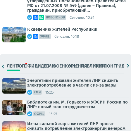
утвержденных Постановлением Правительства
РФ от 21.07.2008 № 549 (далее – Правила),
гражданин, приобретающий...
Сегодня, 10:34
НОВОПСКОВ
К сведению жителей Республики!
Сегодня, 10:18
ОФИЦ.
ЛЕНТА
ТОП
ОФИЦ.
ВИДЕО
СМИ
ВОЕНКОРЫ
МНЕНИЯ
ПАБЛИКИ
ФОТО
ЛОНГРИДЫ
Энергетики призвали жителей ЛНР снизить
электропотребление в час-пик из-за жары
15:25
СМИ
Библиотека им. М. Горького и УФСИН России по
ЛНР: новый этап сотрудничества
15:25
ОФИЦ.
Из-за сильной жары жителей ЛНР просят
снизить потребление электроэнергии вечером