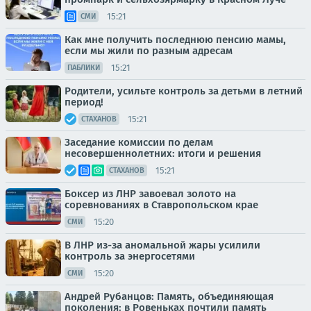
15:21
СМИ
Как мне получить последнюю пенсию мамы,
если мы жили по разным адресам
15:21
ПАБЛИКИ
Родители, усильте контроль за детьми в летний
период!
15:21
СТАХАНОВ
Заседание комиссии по делам
несовершеннолетних: итоги и решения
15:21
СТАХАНОВ
Боксер из ЛНР завоевал золото на
соревнованиях в Ставропольском крае
15:20
СМИ
В ЛНР из-за аномальной жары усилили
контроль за энергосетями
15:20
СМИ
Андрей Рубанцов: Память, объединяющая
поколения: в Ровеньках почтили память