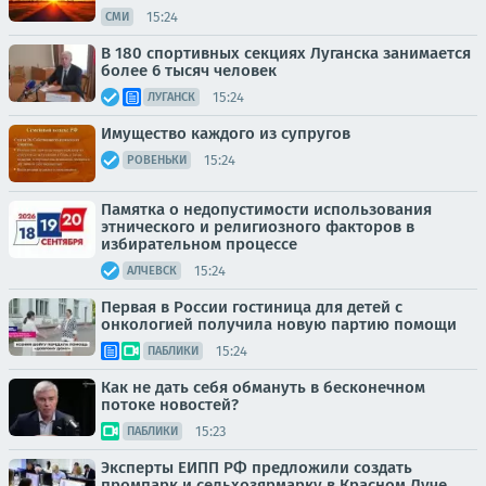
15:24
СМИ
В 180 спортивных секциях Луганска занимается
более 6 тысяч человек
15:24
ЛУГАНСК
Имущество каждого из супругов
15:24
РОВЕНЬКИ
Памятка о недопустимости использования
этнического и религиозного факторов в
избирательном процессе
15:24
АЛЧЕВСК
Первая в России гостиница для детей с
онкологией получила новую партию помощи
15:24
ПАБЛИКИ
Как не дать себя обмануть в бесконечном
потоке новостей?
15:23
ПАБЛИКИ
Эксперты ЕИПП РФ предложили создать
промпарк и сельхозярмарку в Красном Луче