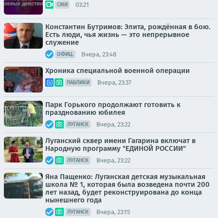
03:21
СМИ
Константин Бутримов: Элита, рождённая в бою.
Есть люди, чья жизнь — это непрерывное
служение
Вчера, 23:48
ОФИЦ.
Хроника специальной военной операции
Вчера, 23:37
ПАБЛИКИ
Парк Горького продолжают готовить к
празднованию юбилея
Вчера, 23:22
ЛУГАНСК
Луганский сквер имени Гагарина включат в
Народную программу "ЕДИНОЙ РОССИИ"
Вчера, 23:22
ЛУГАНСК
Яна Пащенко: Луганская детская музыкальная
школа № 1, которая была возведена почти 200
лет назад, будет реконструирована до конца
нынешнего года
Вчера, 23:15
ЛУГАНСК