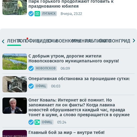
Парк Горького продолжают готовить к
празднованию юбилея
Вчера, 23:22
ЛУГАНСК
ЛЕНТА
ТОП
ОФИЦ.
ВИДЕО
СМИ
ВОЕНКОРЫ
МНЕНИЯ
ПАБЛИКИ
ФОТО
ЛОНГРИДЫ
С добрым утром, дорогие жители
Новопсковского муниципального округа!
06:09
НОВОПСКОВ
Оперативная обстановка за прошедшие сутки:
06:03
ОФИЦ.
Олег Коваль: Интернет всё помнит. Но
запоминает ли он факты? Когда лавина
новостей обрушивается каждый час, правда
тонет в шуме, а слово превращается в оружие
05:24
ОФИЦ.
Главный бой за мир – внутри тебя!