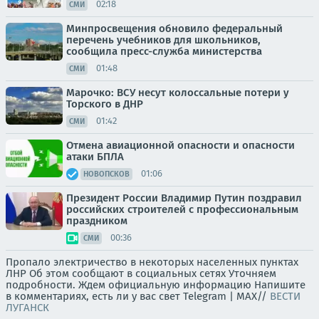
02:18
СМИ
Минпросвещения обновило федеральный
перечень учебников для школьников,
сообщила пресс-служба министерства
01:48
СМИ
Марочко: ВСУ несут колоссальные потери у
Торского в ДНР
01:42
СМИ
Отмена авиационной опасности и опасности
атаки БПЛА
01:06
НОВОПСКОВ
Президент России Владимир Путин поздравил
российских строителей с профессиональным
праздником
00:36
СМИ
Пропало электричество в некоторых населенных пунктах
ЛНР Об этом сообщают в социальных сетях Уточняем
подробности. Ждем официальную информацию Напишите
в комментариях, есть ли у вас свет Telegram | MAX//
ВЕСТИ
ЛУГАНСК