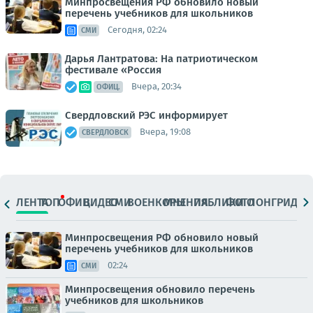
Минпросвещения РФ обновило новый
перечень учебников для школьников
Сегодня, 02:24
СМИ
Дарья Лантратова: На патриотическом
фестивале «Россия
Вчера, 20:34
ОФИЦ.
Свердловский РЭС информирует
Вчера, 19:08
СВЕРДЛОВСК
ЛЕНТА
ТОП
ОФИЦ.
ВИДЕО
СМИ
ВОЕНКОРЫ
МНЕНИЯ
ПАБЛИКИ
ФОТО
ЛОНГРИДЫ
Минпросвещения РФ обновило новый
перечень учебников для школьников
02:24
СМИ
Минпросвещения обновило перечень
учебников для школьников