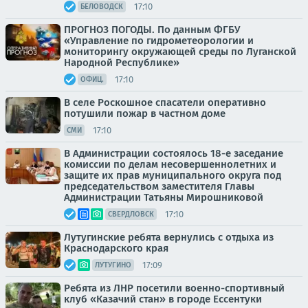
17:10
БЕЛОВОДСК
ПРОГНОЗ ПОГОДЫ. По данным ФГБУ
«Управление по гидрометеорологии и
мониторингу окружающей среды по Луганской
Народной Республике»
17:10
ОФИЦ.
В селе Роскошное спасатели оперативно
потушили пожар в частном доме
17:10
СМИ
В Администрации состоялось 18-е заседание
комиссии по делам несовершеннолетних и
защите их прав муниципального округа под
председательством заместителя Главы
Администрации Татьяны Мирошниковой
17:10
СВЕРДЛОВСК
Лутугинские ребята вернулись с отдыха из
Краснодарского края
17:09
ЛУТУГИНО
Ребята из ЛНР посетили военно-спортивный
клуб «Казачий стан» в городе Ессентуки