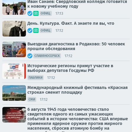
Иван Санаев: Свердловский колледж готовится
к новому учебному году
17:13
ОФИЦ.
День. Культура. Факт. А знаете ли вы, что
17:12
ОФИЦ.
Выездная диагностика в Родаково: 50 человек
прошли обследования
17:12
СЛАВЯНОСЕРБСК
Исторические регионы примут участие в
выборах депутатов Госдумы РФ
17:12
ПАБЛИКИ
Международный книжный фестиваль «Красная
строка» сменит площадку
17:12
СМИ
6 августа 1945 года человечество стало
свидетелем одного из самых ужасающих
событий в истории человечества: США впервые
применили ядерное оружие против мирного
населения, сбросив атомную бомбу на