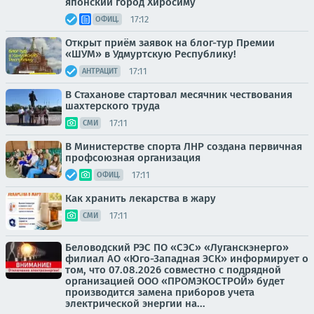
японский город Хиросиму
17:12
ОФИЦ.
Открыт приём заявок на блог-тур Премии
«ШУМ» в Удмуртскую Республику!
17:11
АНТРАЦИТ
В Стаханове стартовал месячник чествования
шахтерского труда
17:11
СМИ
В Министерстве спорта ЛНР создана первичная
профсоюзная организация
17:11
ОФИЦ.
Как хранить лекарства в жару
17:11
СМИ
Беловодский РЭС ПО «СЭС» «Луганскэнерго»
филиал АО «Юго-Западная ЭСК» информирует о
том, что 07.08.2026 совместно с подрядной
организацией ООО «ПРОМЭКОСТРОЙ» будет
производится замена приборов учета
электрической энергии на...