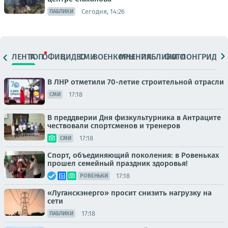
Сегодня, 14:26
ПАБЛИКИ
ЛЕНТА
ТОП
ОФИЦ.
ВИДЕО
СМИ
ВОЕНКОРЫ
МНЕНИЯ
ПАБЛИКИ
ФОТО
ЛОНГРИДЫ
В ЛНР отметили 70-летие строительной отрасли
17:18
СМИ
В преддверии Дня физкультурника в Антраците
чествовали спортсменов и тренеров
17:18
СМИ
Спорт, объединяющий поколения: в Ровеньках
прошел семейный праздник здоровья!
17:18
РОВЕНЬКИ
«Луганскэнерго» просит снизить нагрузку на
сети
17:18
ПАБЛИКИ