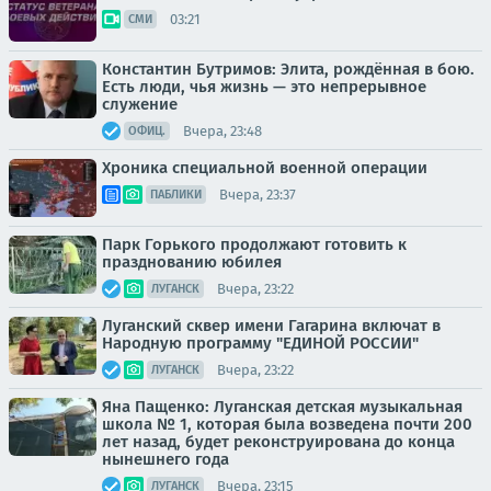
03:21
СМИ
Константин Бутримов: Элита, рождённая в бою.
Есть люди, чья жизнь — это непрерывное
служение
Вчера, 23:48
ОФИЦ.
Хроника специальной военной операции
Вчера, 23:37
ПАБЛИКИ
Парк Горького продолжают готовить к
празднованию юбилея
Вчера, 23:22
ЛУГАНСК
Луганский сквер имени Гагарина включат в
Народную программу "ЕДИНОЙ РОССИИ"
Вчера, 23:22
ЛУГАНСК
Яна Пащенко: Луганская детская музыкальная
школа № 1, которая была возведена почти 200
лет назад, будет реконструирована до конца
нынешнего года
Вчера, 23:15
ЛУГАНСК