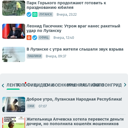
Парк Горького продолжают готовить к
празднованию юбилея
Вчера, 23:22
ЛУГАНСК
Леонид Пасечник: Утром враг нанес ракетный
удар по Луганску
Вчера, 12:40
ОФИЦ.
В Луганске с утра жители слышали звук взрыва
Вчера, 09:37
ПАБЛИКИ
ЛЕНТА
ТОП
ОФИЦ.
ВИДЕО
СМИ
ВОЕНКОРЫ
МНЕНИЯ
ПАБЛИКИ
ФОТО
ЛОНГРИДЫ
Доброе утро, Луганская Народная Республика!
07:07
СМИ
Жительница Алчевска хотела перевести деньги
дочери, но пополнила кошелёк мошенников