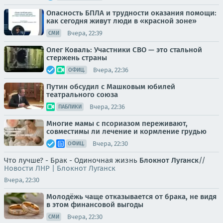
Опасность БПЛА и трудности оказания помощи:
как сегодня живут люди в «красной зоне»
Вчера, 22:39
СМИ
Олег Коваль: Участники СВО — это стальной
стержень страны
Вчера, 22:36
ОФИЦ.
Путин обсудил с Машковым юбилей
театрального союза
Вчера, 22:36
ПАБЛИКИ
Многие мамы с псориазом переживают,
совместимы ли лечение и кормление грудью
Вчера, 22:30
ОФИЦ.
Что лучше? - Брак - Одиночная жизнь
Блокнот Луганск
//
Новости ЛНР | Блокнот Луганск
Вчера, 22:30
Молодёжь чаще отказывается от брака, не видя
в этом финансовой выгоды
Вчера, 22:30
СМИ