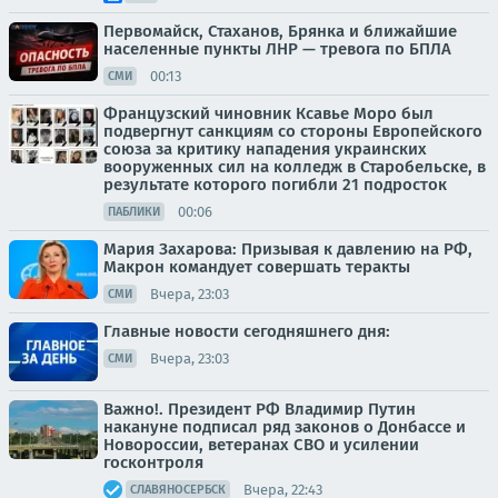
Первомайск, Стаханов, Брянка и ближайшие
населенные пункты ЛНР — тревога по БПЛА
00:13
СМИ
Французский чиновник Ксавье Моро был
подвергнут санкциям со стороны Европейского
союза за критику нападения украинских
вооруженных сил на колледж в Старобельске, в
результате которого погибли 21 подросток
00:06
ПАБЛИКИ
Мария Захарова: Призывая к давлению на РФ,
Макрон командует совершать теракты
Вчера, 23:03
СМИ
Главные новости сегодняшнего дня:
Вчера, 23:03
СМИ
Важно!. Президент РФ Владимир Путин
накануне подписал ряд законов о Донбассе и
Новороссии, ветеранах СВО и усилении
госконтроля
Вчера, 22:43
СЛАВЯНОСЕРБСК