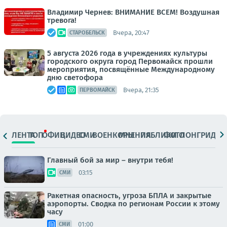
Владимир Чернев: ВНИМАНИЕ ВСЕМ! Воздушная
тревога!
Вчера, 20:47
СТАРОБЕЛЬСК
5 августа 2026 года в учреждениях культуры
городского округа город Первомайск прошли
мероприятия, посвящённые Международному
дню светофора
Вчера, 21:35
ПЕРВОМАЙСК
ЛЕНТА
ТОП
ОФИЦ.
ВИДЕО
СМИ
ВОЕНКОРЫ
МНЕНИЯ
ПАБЛИКИ
ФОТО
ЛОНГРИДЫ
Главный бой за мир – внутри тебя!
03:15
СМИ
Ракетная опасность, угроза БПЛА и закрытые
аэропорты. Сводка по регионам России к этому
часу
01:00
СМИ