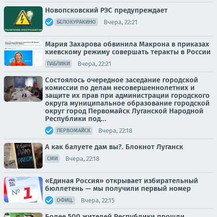
Новопсковский РЭС предупреждает
Вчера, 22:21
БЕЛОКУРАКИНО
Мария Захарова обвинила Макрона в приказах
киевскому режиму совершать теракты в России
Вчера, 22:21
ПАБЛИКИ
Состоялось очередное заседание городской
комиссии по делам несовершеннолетних и
защите их прав при администрации городского
округа муниципальное образование городской
округ город Первомайск Луганской Народной
Республики под...
Вчера, 22:18
ПЕРВОМАЙСК
А как балуете дам вы?. Блокнот Луганск
Вчера, 22:18
СМИ
«Единая Россия» открывает избирательный
бюллетень — мы получили первый номер
Вчера, 22:15
ОФИЦ.
Более 500 жителей Республики прошли