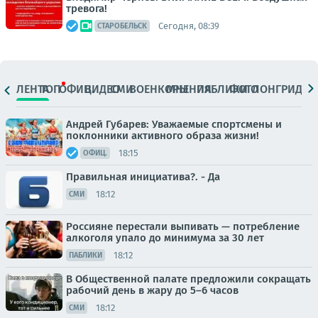
тревога!
Сегодня, 08:39
СТАРОБЕЛЬСК
ЛЕНТА
ТОП
ОФИЦ.
ВИДЕО
СМИ
ВОЕНКОРЫ
МНЕНИЯ
ПАБЛИКИ
ФОТО
ЛОНГРИДЫ
Андрей Губарев: Уважаемые спортсмены и
поклонники активного образа жизни!
18:15
ОФИЦ.
Правильная инициатива?. - Да
18:12
СМИ
Россияне перестали выпивать — потребление
алкоголя упало до минимума за 30 лет
18:12
ПАБЛИКИ
В Общественной палате предложили сокращать
рабочий день в жару до 5–6 часов
18:12
СМИ