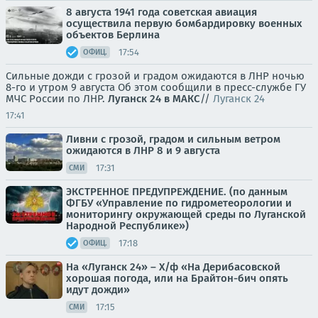
8 августа 1941 года советская авиация
осуществила первую бомбардировку военных
объектов Берлина
17:54
ОФИЦ.
Сильные дожди с грозой и градом ожидаются в ЛНР ночью
8-го и утром 9 августа Об этом сообщили в пресс-службе ГУ
МЧС России по ЛНР.
Луганск 24 в МАКС
//
Луганск 24
17:41
Ливни с грозой, градом и сильным ветром
ожидаются в ЛНР 8 и 9 августа
17:31
СМИ
ЭКСТРЕННОЕ ПРЕДУПРЕЖДЕНИЕ. (по данным
ФГБУ «Управление по гидрометеорологии и
мониторингу окружающей среды по Луганской
Народной Республике»)
17:18
ОФИЦ.
На «Луганск 24» – Х/ф «На Дерибасовской
хорошая погода, или на Брайтон-бич опять
идут дожди»
17:15
СМИ