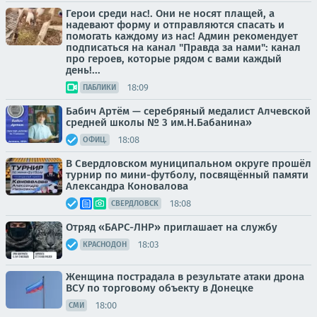
Герои среди нас!. Они не носят плащей, а
надевают форму и отправляются спасать и
помогать каждому из нас! Админ рекомендует
подписаться на канал "Правда за нами": канал
про героев, которые рядом с вами каждый
день!...
18:09
ПАБЛИКИ
Бабич Артём — серебряный медалист Алчевской
средней школы № 3 им.Н.Бабанина»
18:08
ОФИЦ.
В Свердловском муниципальном округе прошёл
турнир по мини-футболу, посвящённый памяти
Александра Коновалова
18:08
СВЕРДЛОВСК
Отряд «БАРС-ЛНР» приглашает на службу
18:03
КРАСНОДОН
Женщина пострадала в результате атаки дрона
ВСУ по торговому объекту в Донецке
18:00
СМИ