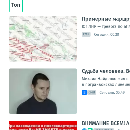
Топ
Примерные маршру
Юг ЛНР — тревога по БПЛ
Сегодня, 00:28
СМИ
Судьба человека. В
Михаил Найденко жил в н
в погранвойсках линейны
Сегодня, 05:49
СМИ
ВНИМАНИЕ ВСЕМ! А