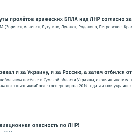
ты пролётов вражеских БПЛА над ЛНР согласно з
А (Зоринск, Алчевск, Лутугино, Луганск, Родаково, Петровское, Кра
оевал и за Украину, и за Россию, а затем отбился 
ебольшом посёлке в Сумской области Украины, окончил институт в
м пограничникомПосле госпереворота 2014 года и атаки украинских
виационная опасность по ЛНР!