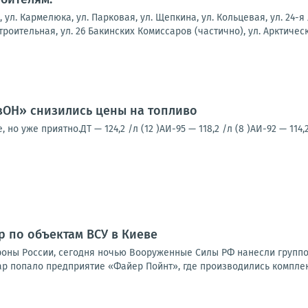
, ул. Кармелюка, ул. Парковая, ул. Щепкина, ул. Кольцевая, ул. 24-я
строительная, ул. 26 Бакинских Комиссаров (частично), ул. Арктическ
зОН» снизились цены на топливо
о уже приятно.ДТ — 124,2 /л (12 )АИ-95 — 118,2 /л (8 )АИ-92 — 114,2 
р по объектам ВСУ в Киеве
оны России, сегодня ночью Вооруженные Силы РФ нанесли групп
ар попало предприятие «Файер Пойнт», где производились комплек