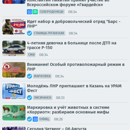
Константин Никитин принял участие во
Всероссийском форуме «Гвардейск»
08:34
СЕВЕРОДОНЕЦК
Идет набор в добровольческий отряд "Барс -
ЛНР"
08:34
СТАНИЦА ЛУГАНСКАЯ
4-летняя девочка в больнице после ДТП на
трассе Р-150
08:34
СМИ
Внимание! Особый противопожарный режим в
ЛНР
08:34
МАРКОВКА
Молодёжь ЛНР приглашают в Казань на УРАМ
Фест
08:33
ЛИСИЧАНСК
Маркировка и учёт животных в системе
«Хорриот»: разбираем основные мифы
08:28
ОФИЦ.
Сегодня Четверг – 06 Августа