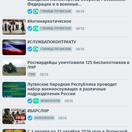
Федерации и в военные...
08:18
СТАНИЦА ЛУГАНСКАЯ
#Антинаркотическое
08:18
СТАНИЦА ЛУГАНСКАЯ
#СЛУЖБАПОКОНТРАКТУ
08:18
СТАНИЦА ЛУГАНСКАЯ
Росгвардейцы уничтожили 125 беспилотников в
ЛНР
08:16
СМИ
Луганская Народная Республика проводит
набор военнослужащих в различные
подразделения России
08:16
НОВОПСКОВ
#БАРСЛНР
08:16
НОВОПСКОВ
С 1 апреля по 31 октября 2026 года в Луганской