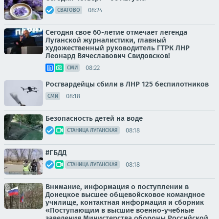
08:24
СВАТОВО
Сегодня свое 60-летие отмечает легенда
Луганской журналистики, главный
художественный руководитель ГТРК ЛНР
Леонард Вячеславович Свидовсков!
08:22
СМИ
Росгвардейцы сбили в ЛНР 125 беспилотников
08:18
СМИ
Безопасность детей на воде
08:18
СТАНИЦА ЛУГАНСКАЯ
#ГБДД
08:18
СТАНИЦА ЛУГАНСКАЯ
Внимание, информация о поступлении в
Донецкое высшее общевойсковое командное
училище, контактная информация и сборник
«Поступающим в высшие военно-учебные
заведения Министерства обороны Российской