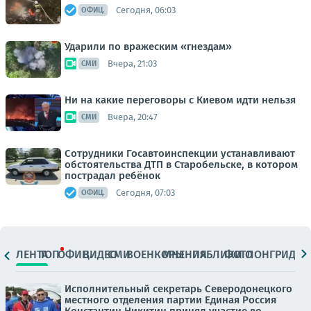
Сегодня, 06:03
ОФИЦ.
Ударили по вражеским «гнездам»
Вчера, 21:03
СМИ
Ни на какие переговоры с Киевом идти нельзя
Вчера, 20:47
СМИ
Сотрудники Госавтоинспекции устанавливают
обстоятельства ДТП в Старобельске, в котором
пострадал ребёнок
Сегодня, 07:03
ОФИЦ.
ЛЕНТА
ТОП
ОФИЦ.
ВИДЕО
СМИ
ВОЕНКОРЫ
МНЕНИЯ
ПАБЛИКИ
ФОТО
ЛОНГРИДЫ
Исполнительный секретарь Северодонецкого
местного отделения партии Единая Россия