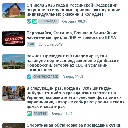
С 1 июля 2026 года в Российской Федерации
вступили в силу новые правила эксплуатации
индивидуальных скважин и колодцев
Сегодня, 08:04
НОВОАЙДАР
Первомайск, Стаханов, Брянка и ближайшие
населенные пункты ЛНР — тревога по БПЛА
Сегодня, 00:13
СМИ
Важно!. Президент РФ Владимир Путин
накануне подписал ряд законов о Донбассе и
Новороссии, ветеранах СВО и усилении
госконтроля
Вчера, 22:43
СЛАВЯНОСЕРБСК
В следующий раз, когда вы услышите где-
нибудь что-либо о гражданских жертвах на
Украине, вспомните эти чудесные фото милых
вкраинчикив, которые собирают дроны в своих
домах и квартирах
Вчера, 16:49
ПАБЛИКИ
Оперативная обстановка за прошедшие сутки: