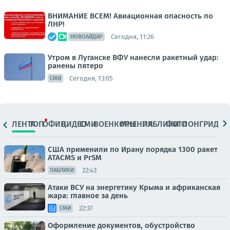
ВНИМАНИЕ ВСЕМ! Авиационная опасность по
ЛНР!
Сегодня, 11:26
НОВОАЙДАР
Утром в Луганске ВФУ нанесли ракетный удар:
ранены пятеро
Сегодня, 13:05
СМИ
ЛЕНТА
ТОП
ОФИЦ.
ВИДЕО
СМИ
ВОЕНКОРЫ
МНЕНИЯ
ПАБЛИКИ
ФОТО
ЛОНГРИДЫ
США применили по Ирану порядка 1300 ракет
ATACMS и PrSM
22:43
ПАБЛИКИ
Атаки ВСУ на энергетику Крыма и африканская
жара: главное за день
22:37
СМИ
Оформление документов, обустройство