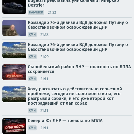
Bugatti представила уникальный гиперкар
Destrier
21:33
ПАБЛИКИ
Командир 76-й дивизии ВДВ доложил Путину о
безостановочном освобождении ДНР
21:33
СМИ
Командир 76-й дивизии ВДВ доложил Путину о
безостановочном освобождении ДНР
21:29
СМИ
Старобельский район ЛНР — опасность по БПЛА
сохраняется
21:11
СМИ
Хочу рассказать о действительно серьезной
проблеме, сегодня не стало моего кота, его
разгрызли собаки, и это уже второй кот
пострадавший от лап собак
21:11
СМИ
Север и Юг ЛНР — тревога по БПЛА
21:11
СМИ