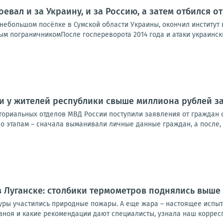
оевал и за Украину, и за Россию, а затем отбился 
ебольшом посёлке в Сумской области Украины, окончил институт в
м пограничникомПосле госпереворота 2014 года и атаки украинских
 у жителей республики свыше миллиона рублей за
ториальных отделов МВД России поступили заявления от граждан 
о этапам – сначала выманивали личные данные граждан, а после, 
 Луганске: столбики термометров поднялись выше 
уры участились природные пожары. А еще жара – настоящее испыт
зноя и какие рекомендации дают специалисты, узнала наш корресп