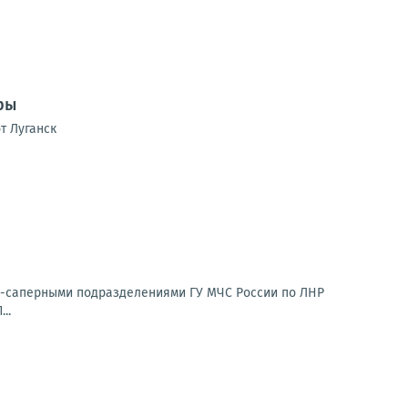
ры
т Луганск
о-саперными подразделениями ГУ МЧС России по ЛНР
..