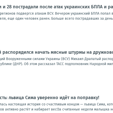
и и 28 пострадали после атак украинских БПЛА и р
 регионов подвергся атакам ВСУ. Вечером украинский БПЛА попал в
ля, еще один человек ранен. Больше всего пострадавших за день 
 распорядился начать мясные штурмы на дружковс
ий Вооруженными силами Украины (ВСУ) Михаил Драпатый распор
блике (ДНР). Об этом рассказал ТАСС подполковник Народной мили
сть: львица Сима уверенно идёт на поправку!
лась настоящая история со счастливым концом — львица Сима, кот
в активно растёт и набирает вес!За считанные недели малышка не 