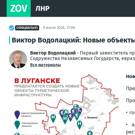
ZOV
ЛНР
9 июля 2026, 17:09
ОФИЦИАЛЬНО
Виктор Водолацкий: Новые объекты
Виктор Водолацкий
- Первый заместитель п
Содружества Независимых Государств, евраз
Все материалы
Нов
Пре
Про
• г
• а
рес