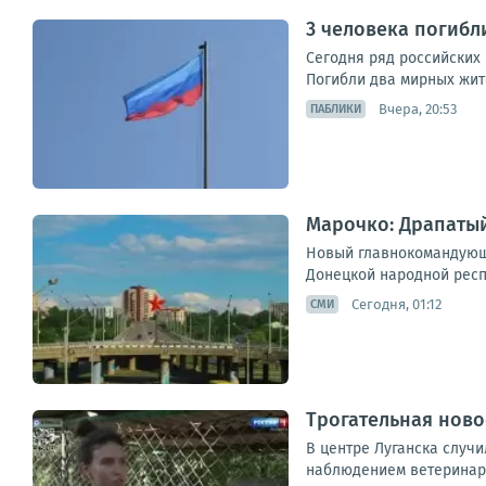
3 человека погибл
Сегодня ряд российских
Погибли два мирных жите
Вчера, 20:53
ПАБЛИКИ
Марочко: Драпатый
Новый главнокомандующ
Донецкой народной респу
Сегодня, 01:12
СМИ
Трогательная ново
В центре Луганска случи
наблюдением ветеринаро