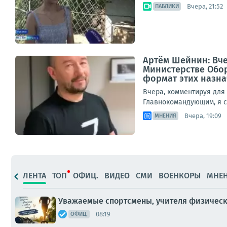
Вчера, 21:52
ПАБЛИКИ
Артём Шейнин: Вч
Министерстве Обор
формат этих назнач
Вчера, комментируя дл
Главнокомандующим, я ср
Вчера, 19:09
МНЕНИЯ
ЛЕНТА
ТОП
ОФИЦ.
ВИДЕО
СМИ
ВОЕНКОРЫ
МНЕ
Уважаемые спортсмены, учителя физическо
08:19
ОФИЦ.