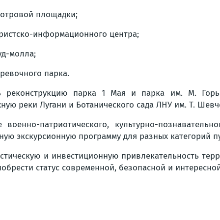
мотровой площадки;
уристско-информационного центра;
уд-молла;
еревочного парка.
ь реконструкцию парка 1 Мая и парка им. М. Горь
ную реки Лугани и Ботанического сада ЛНУ им. Т. Шевч
 военно-патриотического, культурно-познавательно
ую экскурсионную программу для разных категорий п
стическую и инвестиционную привлекательность терри
иобрести статус современной, безопасной и интересно