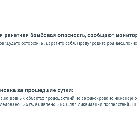
я ракетная бомбовая опасность, сообщают монито
в".Будьте осторожны. Берегите себя. Предупредите родных.Блокно
новка за прошедшие сутки:
в;на водных объектах происшествий не зафиксировано;инженерн
следовано 1,26 га, выявлено 5 ВОП;для ликвидации последствий ДТП.