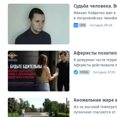
Судьба человека. В
Михаил Найденко жил в н
в погранвойсках линейны
Сегодня, 05:49
СМИ
Аферисты похитили
В дежурные части терри
Аферисты действовали п
Сегодня, 07:03
ОФИЦ.
Аномальная жара в
Из-за высокой температ
луганчане спасаются от 