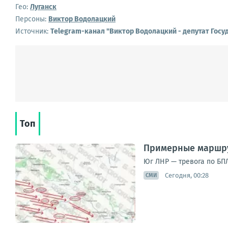
Гео:
Луганск
Персоны:
Виктор Водолацкий
Источник:
Telegram-канал "Виктор Водолацкий - депутат Гос
Топ
Примерные маршру
Юг ЛНР — тревога по БПЛ
Сегодня, 00:28
СМИ