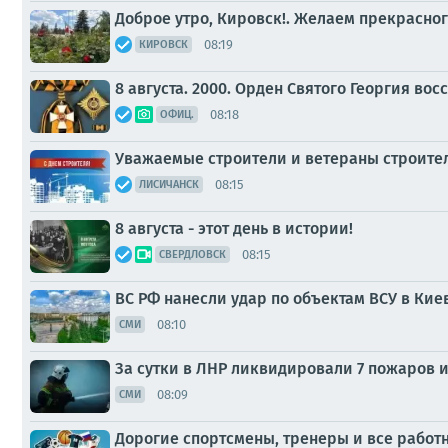
Доброе утро, Кировск!. Желаем прекрасног
08:19
КИРОВСК
8 августа. 2000. Орден Святого Георгия во
08:18
ОФИЦ.
Уважаемые строители и ветераны строител
08:15
ЛИСИЧАНСК
8 августа - этот день в истории!
08:15
СВЕРДЛОВСК
ВС РФ нанесли удар по объектам ВСУ в Кие
08:10
СМИ
За сутки в ЛНР ликвидировали 7 пожаров 
08:09
СМИ
Дорогие спортсмены, тренеры и все работ