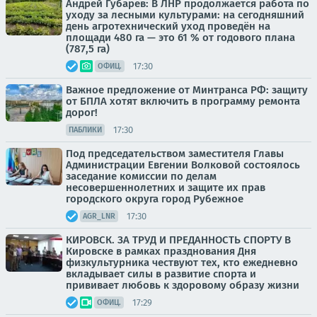
Андрей Губарев: В ЛНР продолжается работа по
уходу за лесными культурами: на сегодняшний
день агротехнический уход проведён на
площади 480 га — это 61 % от годового плана
(787,5 га)
17:30
ОФИЦ.
Важное предложение от Минтранса РФ: защиту
от БПЛА хотят включить в программу ремонта
дорог!
17:30
ПАБЛИКИ
Под председательством заместителя Главы
Администрации Евгении Волковой состоялось
заседание комиссии по делам
несовершеннолетних и защите их прав
городского округа город Рубежное
17:30
AGR_LNR
КИРОВСК. ЗА ТРУД И ПРЕДАННОСТЬ СПОРТУ В
Кировске в рамках празднования Дня
физкультурника чествуют тех, кто ежедневно
вкладывает силы в развитие спорта и
прививает любовь к здоровому образу жизни
17:29
ОФИЦ.