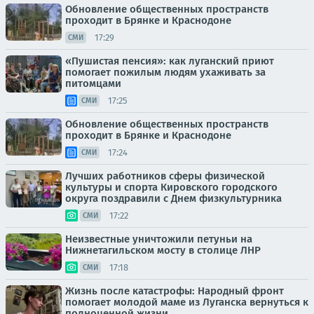
Обновление общественных пространств
проходит в Брянке и Краснодоне
17:29
СМИ
«Пушистая пенсия»: как луганский приют
помогает пожилым людям ухаживать за
питомцами
17:25
СМИ
Обновление общественных пространств
проходит в Брянке и Краснодоне
17:24
СМИ
Лучших работников сферы физической
культуры и спорта Кировского городского
округа поздравили с Днем физкультурника
17:22
СМИ
Неизвестные уничтожили петуньи на
Нижнетагильском мосту в столице ЛНР
17:18
СМИ
Жизнь после катастрофы: Народный фронт
помогает молодой маме из Луганска вернуться к
полноценной жизни