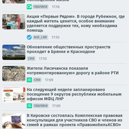
17:16
ПАБЛИКИ
Акция «Первые Рядом». В городе Рубежное, где
каждый житель ценится, особое внимание
уделяется поддержке тех, кому необходима
помощь
17:10
AGR_LNR
Обновление общественных пространств
проходит в Брянке и Краснодоне
17:10
СМИ
Жители Лисичанска показали
«отремонтированную» дорогу в районе РТИ
17:09
СМИ
На следующей неделе запланировано
посещение 9 округов республики мобильным
офисом МФЦ ЛНР
17:09
ПАБЛИКИ
В Кировске состоялась Комплексная правовая
консультация для участников СВО и членов их
семей в рамках проекта «ПравомобильКСВО»