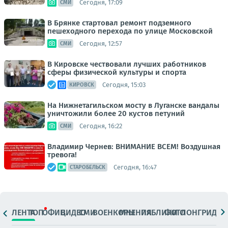
Сегодня, 17:09
СМИ
В Брянке стартовал ремонт подземного
пешеходного перехода по улице Московской
Сегодня, 12:57
СМИ
В Кировске чествовали лучших работников
сферы физической культуры и спорта
Сегодня, 15:03
КИРОВСК
На Нижнетагильском мосту в Луганске вандалы
уничтожили более 20 кустов петуний
Сегодня, 16:22
СМИ
Владимир Чернев: ВНИМАНИЕ ВСЕМ! Воздушная
тревога!
Сегодня, 16:47
СТАРОБЕЛЬСК
ЛЕНТА
ТОП
ОФИЦ.
ВИДЕО
СМИ
ВОЕНКОРЫ
МНЕНИЯ
ПАБЛИКИ
ФОТО
ЛОНГРИДЫ