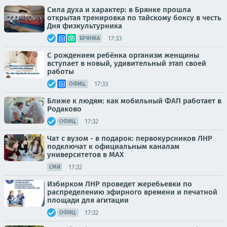
Сила духа и характер: в Брянке прошла
открытая тренировка по тайскому боксу в честь
Дня физкультурника
17:33
БРЯНКА
С рождением ребёнка организм женщины
вступает в новый, удивительный этап своей
работы
17:33
ОФИЦ.
Ближе к людям: как мобильный ФАП работает в
Родаково
17:32
ОФИЦ.
Чат с вузом - в подарок: первокурсников ЛНР
подключат к официальным каналам
университетов в MAX
17:32
СМИ
Избирком ЛНР проведет жеребьевки по
распределению эфирного времени и печатной
площади для агитации
17:32
ОФИЦ.