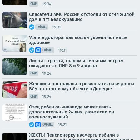
19:34
СМИ
Спасатели МЧС России отстояли от огня жилой
дом в пгт Белокуракино
19:31
ОФИЦ.
Усатые доктора: как кошки укрепляют наше
здоровье
19:31
ОФИЦ.
Ливни с грозой, градом и сильным ветром
ожидаются в ЛНР 8 и 9 августа
19:24
СМИ
Женщина пострадала в результате атаки дрона
ВСУ по торговому объекту в Донецке
19:24
СМИ
Отец ребёнка-инвалида может взять
дополнительные 24 дня, даже если он
военнослужащий
19:21
ОФИЦ.
ЖЕСТЬ! Пенсионерку насмерть избили в