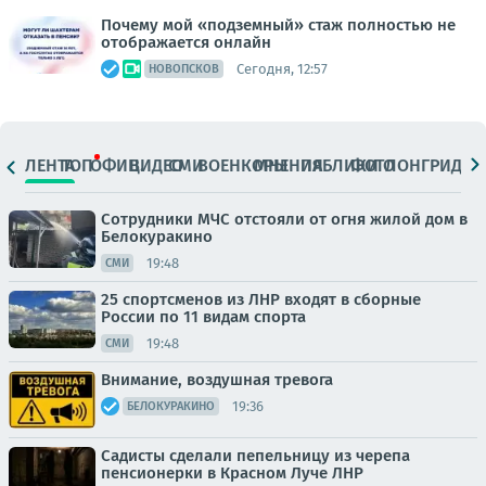
Почему мой «подземный» стаж полностью не
отображается онлайн
Сегодня, 12:57
НОВОПСКОВ
ЛЕНТА
ТОП
ОФИЦ.
ВИДЕО
СМИ
ВОЕНКОРЫ
МНЕНИЯ
ПАБЛИКИ
ФОТО
ЛОНГРИДЫ
Сотрудники МЧС отстояли от огня жилой дом в
Белокуракино
19:48
СМИ
25 спортсменов из ЛНР входят в сборные
России по 11 видам спорта
19:48
СМИ
Внимание, воздушная тревога
19:36
БЕЛОКУРАКИНО
Садисты сделали пепельницу из черепа
пенсионерки в Красном Луче ЛНР