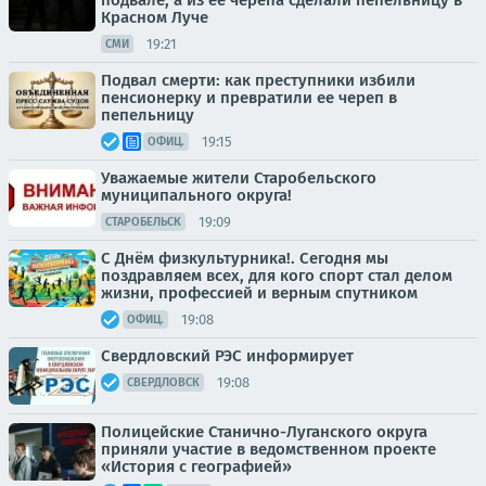
подвале, а из её черепа сделали пепельницу в
Красном Луче
19:21
СМИ
Подвал смерти: как преступники избили
пенсионерку и превратили ее череп в
пепельницу
19:15
ОФИЦ.
Уважаемые жители Старобельского
муниципального округа!
19:09
СТАРОБЕЛЬСК
С Днём физкультурника!. Сегодня мы
поздравляем всех, для кого спорт стал делом
жизни, профессией и верным спутником
19:08
ОФИЦ.
Свердловский РЭС информирует
19:08
СВЕРДЛОВСК
Полицейские Станично-Луганского округа
приняли участие в ведомственном проекте
«История с географией»