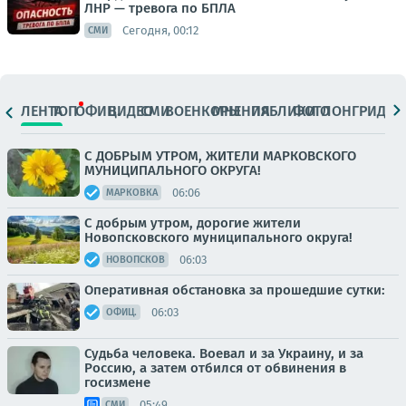
ЛНР — тревога по БПЛА
Сегодня, 00:12
СМИ
ЛЕНТА
ТОП
ОФИЦ.
ВИДЕО
СМИ
ВОЕНКОРЫ
МНЕНИЯ
ПАБЛИКИ
ФОТО
ЛОНГРИДЫ
С ДОБРЫМ УТРОМ, ЖИТЕЛИ МАРКОВСКОГО
МУНИЦИПАЛЬНОГО ОКРУГА!
06:06
МАРКОВКА
С добрым утром, дорогие жители
Новопсковского муниципального округа!
06:03
НОВОПСКОВ
Оперативная обстановка за прошедшие сутки:
06:03
ОФИЦ.
Судьба человека. Воевал и за Украину, и за
Россию, а затем отбился от обвинения в
госизмене
05:49
СМИ