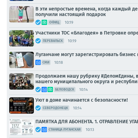
В эти непростые времена, когда каждый д
получили настоящий подарок
10:19
ОФИЦ.
Участники ТОС «Благодея» в Петровке опр
10:19
ПЕРЕВАЛЬСК
Луганчане могут зарегистрировать бизнес
10:18
СМИ
Продолжаем нашу рубрику #ДеломЕдины, в 
нашего муниципального округа и республи
10:14
БЕЛОВОДСК
Уют в доме начинается с безопасности!
10:14
СЕВЕРОДОНЕЦК
ПАМЯТКА ДЛЯ АБОНЕНТА. 1. ОТРАВЛЕНИЕ УГ
10:13
СТАНИЦА ЛУГАНСКАЯ