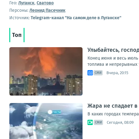
Гео:
Луганск
,
Сватово
Персоны:
Леонид Пасечник
Источник:
Telegram-канал "На самом деле в Луганске"
Топ
Улыбайтесь, господ
Конец июня и весь июль
топлива и непрерывных у
Вчера, 20:15
СМИ
Жара не спадает в
В каких городах темпера
Сегодня, 08:09
СМИ