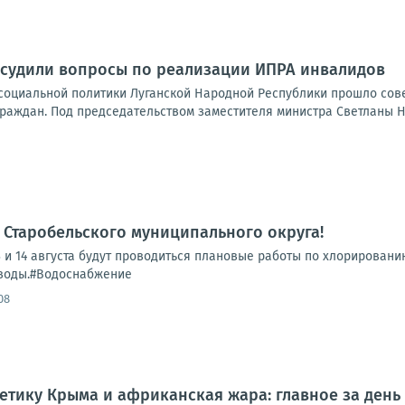
бсудили вопросы по реализации ИПРА инвалидов
 социальной политики Луганской Народной Республики прошло со
раждан. Под председательством заместителя министра Светланы Не
Старобельского муниципального округа!
3 и 14 августа будут проводиться плановые работы по хлорирован
 воды.#Водоснабжение
08
гетику Крыма и африканская жара: главное за день