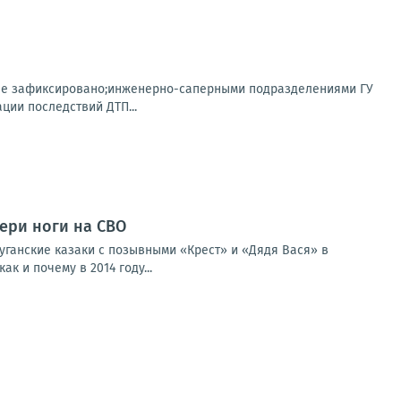
 не зафиксировано;инженерно-саперными подразделениями ГУ
ции последствий ДТП...
тери ноги на СВО
уганские казаки с позывными «Крест» и «Дядя Вася» в
к и почему в 2014 году...