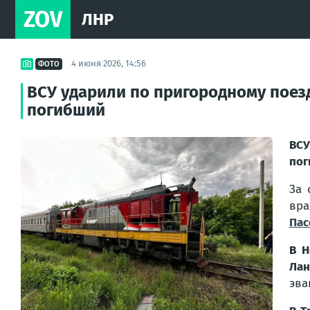
ZOV
ЛНР
4 июня 2026, 14:56
ФОТО
ВСУ ударили по пригородному поез
погибший
ВСУ
пог
За 
вра
Пас
В Н
Лан
эва