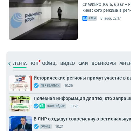
СИМФЕРОПОЛЬ, 6 авг – Р
киевского режима в рег
Вчера, 22:37
СМИ
ЛЕНТА
ТОП
ОФИЦ.
ВИДЕО
СМИ
ВОЕНКОРЫ
МНЕ
Исторические регионы примут участие в в
10:26
ПЕРЕВАЛЬСК
Полезная информация для тех, кто запраш
10:26
НОВОАЙДАР
В ЛНР создадут современную региональну
10:21
ОФИЦ.