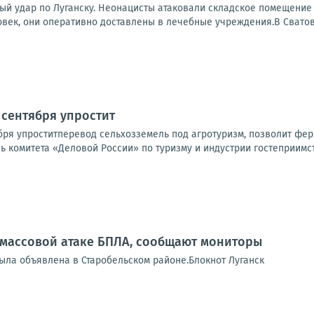
ный удар по Луганску. Неонацисты атаковали складское помещение
овек, они оперативно доставлены в лечебные учреждения.В Сватов
 сентября упростит
ября упроститперевод сельхозземель под агротуризм, позволит фе
ь комитета «Деловой России» по туризму и индустрии гостеприимств
 массовой атаке БПЛА, сообщают мониторы
была объявлена в Старобельском районе.Блокнот Луганск