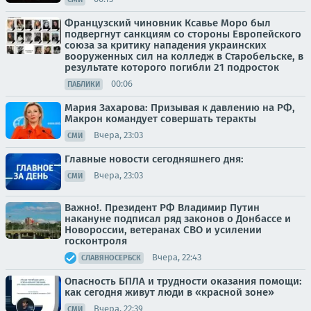
Французский чиновник Ксавье Моро был
подвергнут санкциям со стороны Европейского
союза за критику нападения украинских
вооруженных сил на колледж в Старобельске, в
результате которого погибли 21 подросток
00:06
ПАБЛИКИ
Мария Захарова: Призывая к давлению на РФ,
Макрон командует совершать теракты
Вчера, 23:03
СМИ
Главные новости сегодняшнего дня:
Вчера, 23:03
СМИ
Важно!. Президент РФ Владимир Путин
накануне подписал ряд законов о Донбассе и
Новороссии, ветеранах СВО и усилении
госконтроля
Вчера, 22:43
СЛАВЯНОСЕРБСК
Опасность БПЛА и трудности оказания помощи:
как сегодня живут люди в «красной зоне»
Вчера, 22:39
СМИ