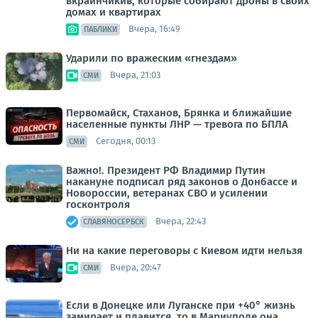
вкраинчикив, которые собирают дроны в своих
домах и квартирах
Вчера, 16:49
ПАБЛИКИ
Ударили по вражеским «гнездам»
Вчера, 21:03
СМИ
Первомайск, Стаханов, Брянка и ближайшие
населенные пункты ЛНР — тревога по БПЛА
Сегодня, 00:13
СМИ
Важно!. Президент РФ Владимир Путин
накануне подписал ряд законов о Донбассе и
Новороссии, ветеранах СВО и усилении
госконтроля
Вчера, 22:43
СЛАВЯНОСЕРБСК
Ни на какие переговоры с Киевом идти нельзя
Вчера, 20:47
СМИ
Если в Донецке или Луганске при +40° жизнь
замирает и плавится, то в Мариуполе она