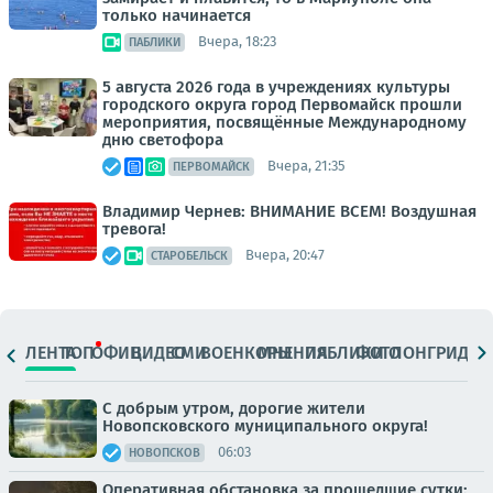
только начинается
Вчера, 18:23
ПАБЛИКИ
5 августа 2026 года в учреждениях культуры
городского округа город Первомайск прошли
мероприятия, посвящённые Международному
дню светофора
Вчера, 21:35
ПЕРВОМАЙСК
Владимир Чернев: ВНИМАНИЕ ВСЕМ! Воздушная
тревога!
Вчера, 20:47
СТАРОБЕЛЬСК
ЛЕНТА
ТОП
ОФИЦ.
ВИДЕО
СМИ
ВОЕНКОРЫ
МНЕНИЯ
ПАБЛИКИ
ФОТО
ЛОНГРИДЫ
С добрым утром, дорогие жители
Новопсковского муниципального округа!
06:03
НОВОПСКОВ
Оперативная обстановка за прошедшие сутки: