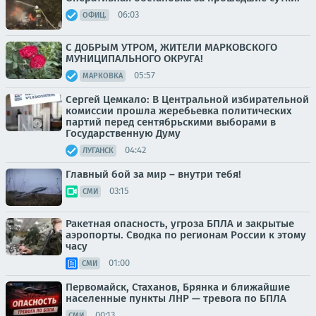
06:03
ОФИЦ.
С ДОБРЫМ УТРОМ, ЖИТЕЛИ МАРКОВСКОГО
МУНИЦИПАЛЬНОГО ОКРУГА!
05:57
МАРКОВКА
Сергей Цемкало: В Центральной избирательной
комиссии прошла жеребьевка политических
партий перед сентябрьскими выборами в
Государственную Думу
04:42
ЛУГАНСК
Главный бой за мир – внутри тебя!
03:15
СМИ
Ракетная опасность, угроза БПЛА и закрытые
аэропорты. Сводка по регионам России к этому
часу
01:00
СМИ
Первомайск, Стаханов, Брянка и ближайшие
населенные пункты ЛНР — тревога по БПЛА
00:13
СМИ