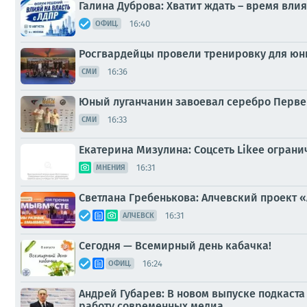
Галина Дуброва: Хватит ждать – время влия
16:40
ОФИЦ.
Росгвардейцы провели тренировку для юн
16:36
СМИ
Юный луганчанин завоевал серебро Первен
16:33
СМИ
Екатерина Мизулина: Соцсеть Likee ограни
16:31
МНЕНИЯ
Светлана Гребенькова: Алчевский проект 
16:31
АЛЧЕВСК
Сегодня — Всемирный день кабачка!
16:24
ОФИЦ.
Андрей Губарев: В новом выпуске подкаста
работу современных медиа