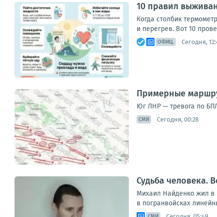
10 правил выживан
Когда столбик термометр
и перегрев. Вот 10 прове
Сегодня, 12:
ОФИЦ.
Примерные маршру
Юг ЛНР — тревога по БПЛ
Сегодня, 00:28
СМИ
Судьба человека. В
Михаил Найденко жил в н
в погранвойсках линейны
Сегодня, 05:49
СМИ