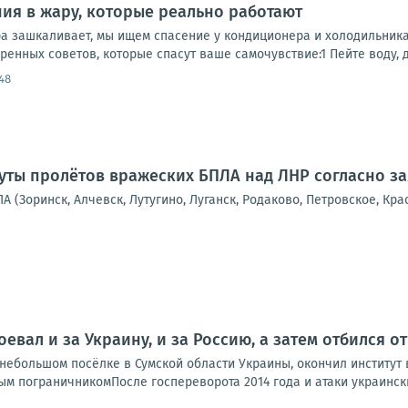
ия в жару, которые реально работают
а зашкаливает, мы ищем спасение у кондиционера и холодильника.
ренных советов, которые спасут ваше самочувствие:1 Пейте воду, да
48
ты пролётов вражеских БПЛА над ЛНР согласно з
А (Зоринск, Алчевск, Лутугино, Луганск, Родаково, Петровское, Кра
оевал и за Украину, и за Россию, а затем отбился 
ебольшом посёлке в Сумской области Украины, окончил институт в
м пограничникомПосле госпереворота 2014 года и атаки украинских