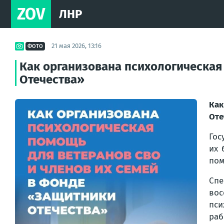
ZOV
ЛНР
21 мая 2026, 13:16
ФОТО
Как организована психологическая
Отечества»
Как
Оте
Гос
их 
пом
Спе
вос
пси
ра