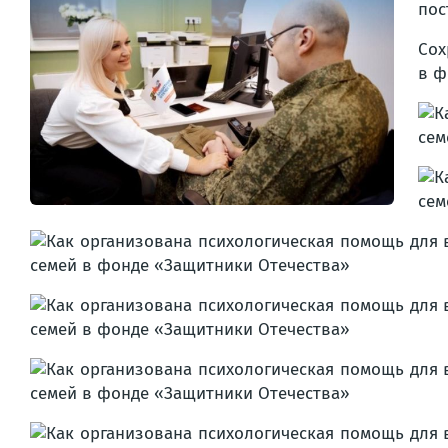
пос
Сох
в ф