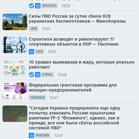
12:52
АЛЧЕВСК
Силы ПВО России за сутки сбили 828
украинских беспилотников — Минобороны
12:51
СМИ
Строители возводят и ремонтируют 17
спортивных объектов в ЛНР — Пасечник
12:51
СМИ
10 правил выживания в жару, которые реально
работают
12:48
ОФИЦ.
Федеральная грантовая программа для
женщин-предпринимателей
12:47
ПАБЛИКИ
"Сегодня Украина предприняла еще одну
попытку атаковать Россию крылатыми
ракетами FP-5 "Фламинго", однако, как и
прежде, все они были сбиты российской
системой ПВО"
12:47
МНЕНИЯ