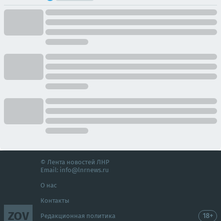
© Лента новостей ЛНР
Email:
info@lnrnews.ru
О нас
Контакты
ZOV
18+
Редакционная политика