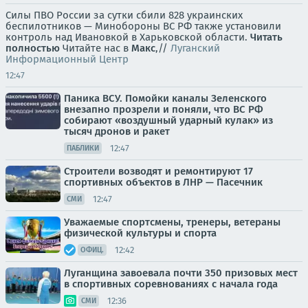
Силы ПВО России за сутки сбили 828 украинских
беспилотников — Минобороны ВС РФ также установили
контроль над Ивановкой в Харьковской области.
Читать
полностью
Читайте нас в
Макс
,//
Луганский
Информационный Центр
12:47
Паника ВСУ. Помойки каналы Зеленского
внезапно прозрели и поняли, что ВС РФ
собирают «воздушный ударный кулак» из
тысяч дронов и ракет
12:47
ПАБЛИКИ
Строители возводят и ремонтируют 17
спортивных объектов в ЛНР — Пасечник
12:47
СМИ
Уважаемые спортсмены, тренеры, ветераны
физической культуры и спорта
12:42
ОФИЦ.
Луганщина завоевала почти 350 призовых мест
в спортивных соревнованиях с начала года
12:36
СМИ