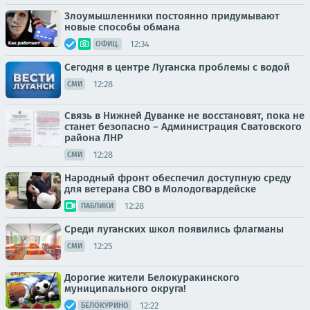
Злоумышленники постоянно придумывают
новые способы обмана
12:34
ОФИЦ.
Сегодня в центре Луганска проблемы с водой
12:28
СМИ
Связь в Нижней Дуванке не восстановят, пока не
станет безопасно – Администрация Сватовского
района ЛНР
12:28
СМИ
Народный фронт обеспечил доступную среду
для ветерана СВО в Молодогвардейске
12:28
ПАБЛИКИ
Среди луганских школ появились флагманы
12:25
СМИ
Дорогие жители Белокуракинского
муниципального округа!
12:22
БЕЛОКУРИНО