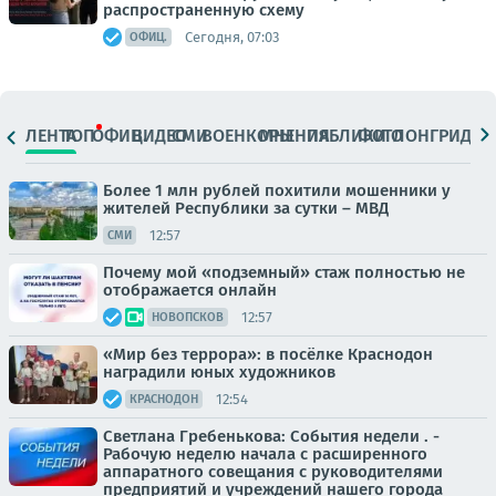
распространенную схему
Сегодня, 07:03
ОФИЦ.
ЛЕНТА
ТОП
ОФИЦ.
ВИДЕО
СМИ
ВОЕНКОРЫ
МНЕНИЯ
ПАБЛИКИ
ФОТО
ЛОНГРИДЫ
Более 1 млн рублей похитили мошенники у
жителей Республики за сутки – МВД
12:57
СМИ
Почему мой «подземный» стаж полностью не
отображается онлайн
12:57
НОВОПСКОВ
«Мир без террора»: в посёлке Краснодон
наградили юных художников
12:54
КРАСНОДОН
Светлана Гребенькова: События недели . -
Рабочую неделю начала с расширенного
аппаратного совещания с руководителями
предприятий и учреждений нашего города