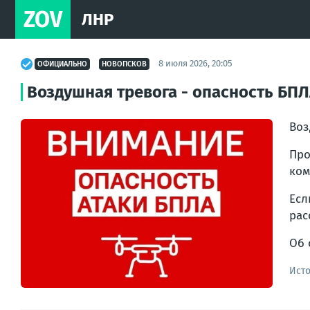
ZOV
ЛНР
8 июля 2026, 20:05
ОФИЦИАЛЬНО
НОВОПСКОВ
Воздушная тревога - опасность БП
Воз
Про
ком
Есл
рас
Об 
Ист