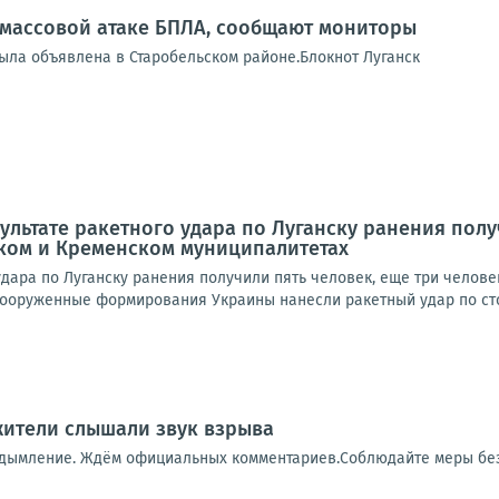
 массовой атаке БПЛА, сообщают мониторы
была объявлена в Старобельском районе.Блокнот Луганск
зультате ракетного удара по Луганску ранения пол
ском и Кременском муниципалитетах
удара по Луганску ранения получили пять человек, еще три челов
ооруженные формирования Украины нанесли ракетный удар по сто
 жители слышали звук взрыва
адымление. Ждём официальных комментариев.Соблюдайте меры бе