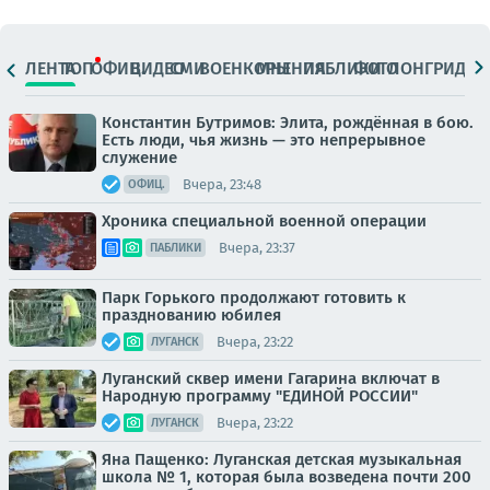
ЛЕНТА
ТОП
ОФИЦ.
ВИДЕО
СМИ
ВОЕНКОРЫ
МНЕНИЯ
ПАБЛИКИ
ФОТО
ЛОНГРИДЫ
Константин Бутримов: Элита, рождённая в бою.
Есть люди, чья жизнь — это непрерывное
служение
Вчера, 23:48
ОФИЦ.
Хроника специальной военной операции
Вчера, 23:37
ПАБЛИКИ
Парк Горького продолжают готовить к
празднованию юбилея
Вчера, 23:22
ЛУГАНСК
Луганский сквер имени Гагарина включат в
Народную программу "ЕДИНОЙ РОССИИ"
Вчера, 23:22
ЛУГАНСК
Яна Пащенко: Луганская детская музыкальная
школа № 1, которая была возведена почти 200