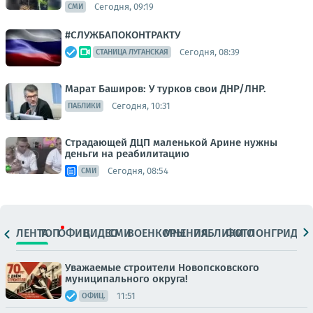
Сегодня, 09:19
СМИ
#СЛУЖБАПОКОНТРАКТУ
Сегодня, 08:39
СТАНИЦА ЛУГАНСКАЯ
Марат Баширов: У турков свои ДНР/ЛНР.
Сегодня, 10:31
ПАБЛИКИ
Страдающей ДЦП маленькой Арине нужны
деньги на реабилитацию
Сегодня, 08:54
СМИ
ЛЕНТА
ТОП
ОФИЦ.
ВИДЕО
СМИ
ВОЕНКОРЫ
МНЕНИЯ
ПАБЛИКИ
ФОТО
ЛОНГРИДЫ
Уважаемые строители Новопсковского
муниципального округа!
11:51
ОФИЦ.