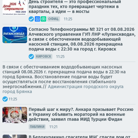
День строителя — это профессиональный
праздник тех, кто превращает чертежи в
кварталы, а идеи — в мосты
11:25
ОФИЦ.
Согласно Телефонограммы № 321 от 08.08.2026
Алчевского управления ГУП ЛНР «Лугансквода»,
в связи с обесточением вододобывающей
насосной станции, 08.08.2026 прекращена
подача воды с 22:30 на город г. Кировск
11:25
КИРОВСК
В связи с обесточиванием вододобывающих насосных
станций 08.08.2026 г. прекращена подача воды в 22:30 на
город Брянка. Восстановление подачи воды будет
осуществляться после восстановления стабильного
энергоснабжения.//
Администрация городского округа
город Брянка
11:25
Первый шаг к миру?. Анкара призывает Россию
и Украину объявить мораторий на военные
действия, заявил глава МИД Турции Фидан
11:21
ПАБЛИКИ
В Белокуракино спасатели МЧС спасли дом от