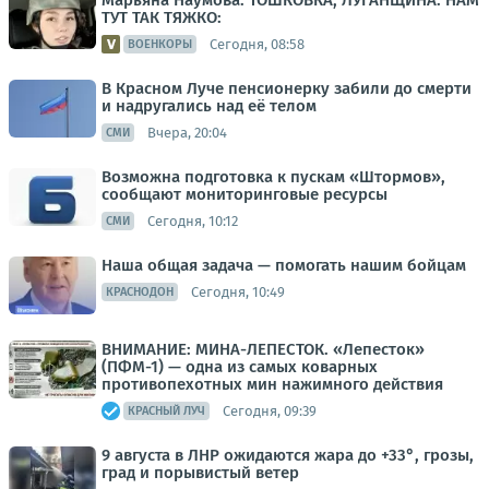
Марьяна Наумова: ТОШКОВКА, ЛУГАНЩИНА. НАМ
ТУТ ТАК ТЯЖКО:
Сегодня, 08:58
ВОЕНКОРЫ
В Красном Луче пенсионерку забили до смерти
и надругались над её телом
Вчера, 20:04
СМИ
Возможна подготовка к пускам «Штормов»,
сообщают мониторинговые ресурсы
Сегодня, 10:12
СМИ
Наша общая задача — помогать нашим бойцам
Сегодня, 10:49
КРАСНОДОН
ВНИМАНИЕ: МИНА-ЛЕПЕСТОК. «Лепесток»
(ПФМ-1) — одна из самых коварных
противопехотных мин нажимного действия
Сегодня, 09:39
КРАСНЫЙ ЛУЧ
9 августа в ЛНР ожидаются жара до +33°, грозы,
град и порывистый ветер