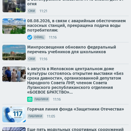
огня
11:21
СМИ
08.08.2026, в связи с аварийным обесточением
насосных станций, прекращена подача воды
потребителям:
11:16
ОФИЦ.
Минпросвещения обновило федеральный
перечень учебников для школьников
11:16
СМИ
4 августа в Меловском центральном доме
культуры состоялось открытие выставки «Без
срока давности», организованной депутатом
Народного Совета ЛНР, членом Совета
Луганского республиканского отделения
«БОЕВОЕ БРАТСТВО»...
11:16
ПАБЛИКИ
Горячая линия фонда «Защитники Отечества»
11:05
ПАБЛИКИ
Еще пять модульных спортивных сооружений