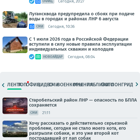
Сегодня, 20:27
ОФИЦ.
Лугансквода предупредила о сбоях при подаче
воды в городах и районах ЛНР 6 августа
Сегодня, 10:36
СМИ
С 1 июля 2026 года в Российской Федерации
вступили в силу новые правила эксплуатации
индивидуальных скважин и колодцев
Сегодня, 08:04
НОВОАЙДАР
ЛЕНТА
ТОП
ОФИЦ.
ВИДЕО
СМИ
ВОЕНКОРЫ
МНЕНИЯ
ПАБЛИКИ
ФОТО
ЛОНГРИДЫ
Старобельский район ЛНР — опасность по БПЛА
сохраняется
21:11
СМИ
Хочу рассказать о действительно серьезной
проблеме, сегодня не стало моего кота, его
разгрызли собаки, и это уже второй кот
пострадавший от лап собак