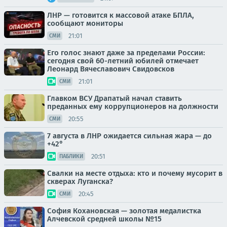
ЛНР — готовится к массовой атаке БПЛА,
сообщают мониторы
21:01
СМИ
Его голос знают даже за пределами России:
сегодня свой 60-летний юбилей отмечает
Леонард Вячеславович Свидовсков
21:01
СМИ
Главком ВСУ Драпатый начал ставить
преданных ему коррупционеров на должности
20:55
СМИ
7 августа в ЛНР ожидается сильная жара — до
+42°
20:51
ПАБЛИКИ
Свалки на месте отдыха: кто и почему мусорит в
скверах Луганска?
20:45
СМИ
София Кохановская — золотая медалистка
Алчевской средней школы №15