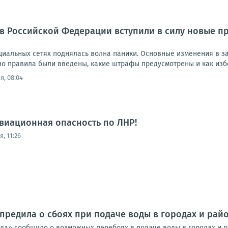
а в Российской Федерации вступили в силу новые 
оциальных сетях поднялась волна паники. Основные изменения в з
но правила были введены, какие штрафы предусмотрены и как избе
я, 08:04
виационная опасность по ЛНР!
, 11:26
предила о сбоях при подаче воды в городах и райо
да» сообщило о возможных перебоях в подаче воды в городах и ра