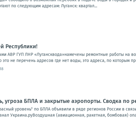
ают по следующим адресам: Луганск: квартал...
й Республики!
гадами АВР ГУП ЛНР «Лугансквода»намечены ремонтные работы на в
 это не перечень адресов где нет воды, это адреса, по которым пр
18
ь, угроза БПЛА и закрытые аэропорты. Сводка по р
расный уровень" по БПЛА объявили в ряде регионов России в связи 
нал Украина.руВоздушная (авиационная, ракетная, бомбовая) опас