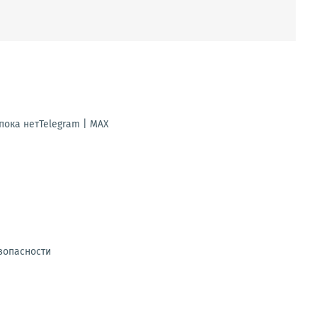
ока нетTelegram | MAX
зопасности