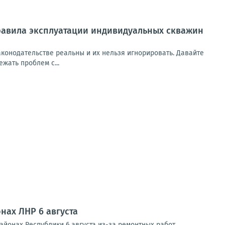
правила эксплуатации индивидуальных скважин
аконодательстве реальны и их нельзя игнорировать. Давайте
жать проблем с...
нах ЛНР 6 августа
йонах Республики 6 августа из-за ремонтных работ.