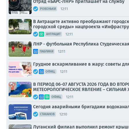
Отряд «БАРС-ЛНР» приглашает на службу
12:11
РОВЕНЬКИ
В Антраците активно преображают городс
городской среды» нацпроекта «Инфрастру
12:11
АНТРАЦИТ
ЛНР - футбольная Республика Студенческа
12:11
ПАБЛИКИ
Грудное вскармливание в жару: советы дл
12:11
ОФИЦ.
В ПЕРИОД 06-07 АВГУСТА 2026 ГОДА ВО В
МЕТЕОРОЛОГИЧЕСКОЕ ЯВЛЕНИЕ – СИЛЬНАЯ ЖА
12:11
ОФИЦ.
Сегодня аварийными бригадами водоканал
12:10
СТАХАНОВ
Луганский филиал выполнил ремонт крыш