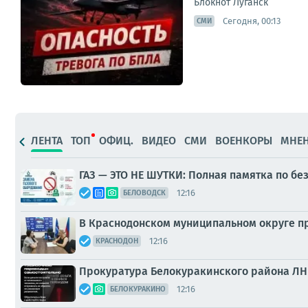
Блокнот Луганск
Сегодня, 00:13
СМИ
ЛЕНТА
ТОП
ОФИЦ.
ВИДЕО
СМИ
ВОЕНКОРЫ
МНЕ
ГАЗ — ЭТО НЕ ШУТКИ: Полная памятка по бе
12:16
БЕЛОВОДСК
В Краснодонском муниципальном округе 
12:16
КРАСНОДОН
Прокуратура Белокуракинского района ЛН
12:16
БЕЛОКУРАКИНО