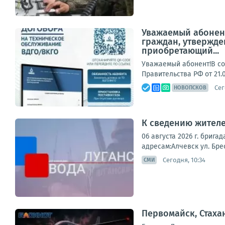
Уважаемый абонент
граждан, утвержде
приобретающий...
Уважаемый абонент!В со
Правительства РФ от 21.
Сег
НОВОПСКОВ
К сведению жителе
06 августа 2026 г. бри
адресам:Алчевск ул. Брес
Сегодня, 10:34
СМИ
Первомайск, Стаха