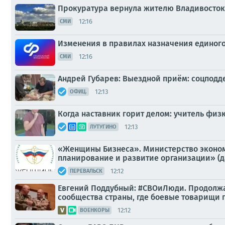
Прокуратура вернула жителю Владивосто
12:16
СМИ
Изменения в правилах назначения единог
12:16
СМИ
Андрей Губарев: Выездной приём: соцподд
12:13
ОФИЦ.
Когда наставник горит делом: учитель физ
12:13
ЛУТУГИНО
«Женщины Бизнеса». Министерство эконо
планирование и развитие организации» (да
12:12
ПЕРЕВАЛЬСК
Евгений Поддубный: #СВОиЛюди. Продолжа
сообщества страны, где боевые товарищи 
12:12
ВОЕНКОРЫ