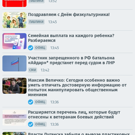
13:52
ПАБЛИКИ
Поздравляем с Днём физкультурника!
13:45
ПАБЛИКИ
Семейная выплата на каждого ребенка?
Разбираемся
13:45
ОФИЦ.
Участник запрещенного в РФ батальона
«Айдар»* предстанет перед судом в ЛНР
13:42
СМИ
Максим Величко: Сегодня особенно важно
уметь отличать достоверную информацию от
попыток манипулировать общественным
мнением
13:36
ОФИЦ.
Расширяется перечень лиц, которые будут
отнесены к ветеранам боевых действий
13:36
ОФИЦ.
Власти Луганска забыли о вывозе пластиковых