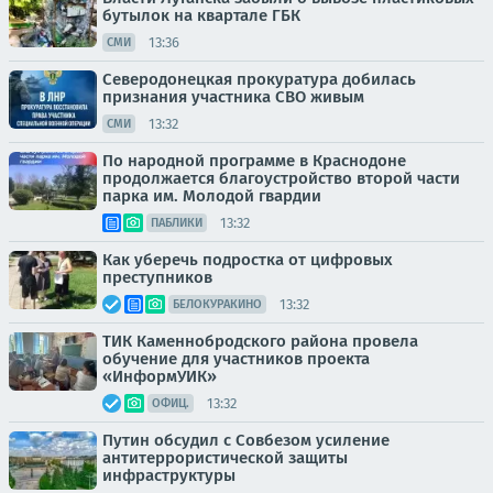
бутылок на квартале ГБК
13:36
СМИ
Северодонецкая прокуратура добилась
признания участника СВО живым
13:32
СМИ
По народной программе в Краснодоне
продолжается благоустройство второй части
парка им. Молодой гвардии
13:32
ПАБЛИКИ
Как уберечь подростка от цифровых
преступников
13:32
БЕЛОКУРАКИНО
ТИК Каменнобродского района провела
обучение для участников проекта
«ИнформУИК»
13:32
ОФИЦ.
Путин обсудил с Совбезом усиление
антитеррористической защиты
инфраструктуры