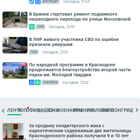
Сегодня, 11:43
АНТРАЦИТ
В Брянке стартовал ремонт подземного
пешеходного перехода по улице Московской
Сегодня, 12:57
СМИ
В ЛНР живого участника СВО по ошибке
признали умершим
Сегодня, 12:21
СМИ
По народной программе в Краснодоне
продолжается благоустройство второй части
парка им. Молодой гвардии
Сегодня, 13:32
ПАБЛИКИ
ЛЕНТА
ТОП
ОФИЦ.
ВИДЕО
СМИ
ВОЕНКОРЫ
МНЕНИЯ
ПАБЛИКИ
ФОТО
ЛОНГРИДЫ
За продажу кондитерского мака с
наркотическим содержимым две жительницы
Краснодонского района получили 9 и 10 лет