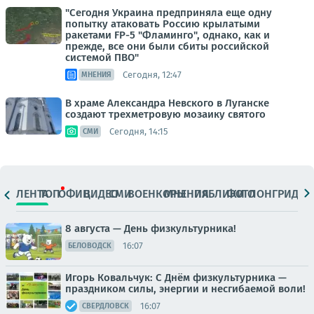
"Сегодня Украина предприняла еще одну
попытку атаковать Россию крылатыми
ракетами FP-5 "Фламинго", однако, как и
прежде, все они были сбиты российской
системой ПВО"
Сегодня, 12:47
МНЕНИЯ
В храме Александра Невского в Луганске
создают трехметровую мозаику святого
Сегодня, 14:15
СМИ
ЛЕНТА
ТОП
ОФИЦ.
ВИДЕО
СМИ
ВОЕНКОРЫ
МНЕНИЯ
ПАБЛИКИ
ФОТО
ЛОНГРИДЫ
8 августа — День физкультурника!
16:07
БЕЛОВОДСК
Игорь Ковальчук: С Днём физкультурника —
праздником силы, энергии и несгибаемой воли!
16:07
СВЕРДЛОВСК