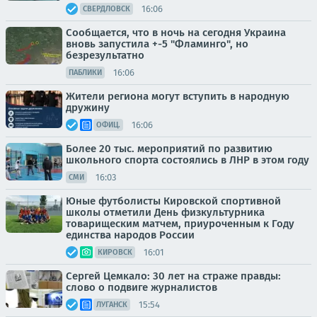
16:06
СВЕРДЛОВСК
Сообщается, что в ночь на сегодня Украина
вновь запустила +-5 "Фламинго", но
безрезультатно
16:06
ПАБЛИКИ
Жители региона могут вступить в народную
дружину
16:06
ОФИЦ.
Более 20 тыс. мероприятий по развитию
школьного спорта состоялись в ЛНР в этом году
16:03
СМИ
Юные футболисты Кировской спортивной
школы отметили День физкультурника
товарищеским матчем, приуроченным к Году
единства народов России
16:01
КИРОВСК
Сергей Цемкало: 30 лет на страже правды:
слово о подвиге журналистов
15:54
ЛУГАНСК