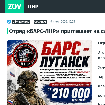
ZOV
ЛНР
9 июля 2026, 12:25
ОФИЦИАЛЬНО
СТАХАНОВ
Отряд «БАРС-ЛНР» приглашает на с
Отр
Это
вра
Усл
зар
воз
кон
Кон