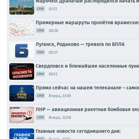
Марочко: Драпатый распорядился начать 
01:12
СМИ
Примерные маршруты пролётов вражеских
00:28
СМИ
Луганск, Родаково — тревога по БПЛА
00:21
СМИ
Свердловск и ближайшие населенные пунк
00:12
СМИ
Прямо сейчас на нашем телеканале – само
Вчера, 23:06
СМИ
ЛНР — авиационная ракетная бомбовая оп
Вчера, 22:58
СМИ
Главные новости сегодняшнего дня: