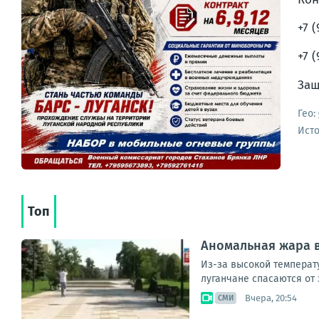
+7 
+7 (
Защ
Гео:
Ист
Топ
Аномальная жара в
Из-за высокой температ
луганчане спасаются от 
Вчера, 20:54
СМИ