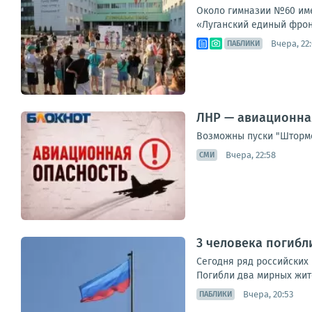
Около гимназии №60 име
«Луганский единый фрон
Вчера, 22
ПАБЛИКИ
ЛНР — авиационна
Возможны пуски "Штормо
Вчера, 22:58
СМИ
3 человека погибл
Сегодня ряд российских
Погибли два мирных жите
Вчера, 20:53
ПАБЛИКИ