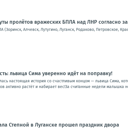
ты пролётов вражеских БПЛА над ЛНР согласно з
А (Зоринск, Алчевск, Лутугино, Луганск, Родаково, Петровское, Кра
сть: львица Сима уверенно идёт на поправку!
лась настоящая история со счастливым концом — львица Сима, кот
в активно растёт и набирает вес!За считанные недели малышка не 
ала Степной в Луганске прошел праздник двора