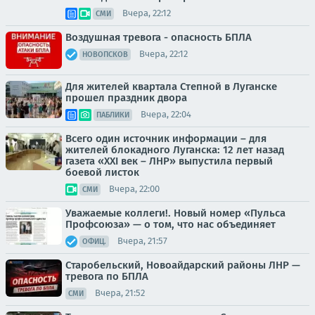
Вчера, 22:12
СМИ
Воздушная тревога - опасность БПЛА
Вчера, 22:12
НОВОПСКОВ
Для жителей квартала Степной в Луганске
прошел праздник двора
Вчера, 22:04
ПАБЛИКИ
Всего один источник информации – для
жителей блокадного Луганска: 12 лет назад
газета «XXI век – ЛНР» выпустила первый
боевой листок
Вчера, 22:00
СМИ
Уважаемые коллеги!. Новый номер «Пульса
Профсоюза» — о том, что нас объединяет
Вчера, 21:57
ОФИЦ.
Старобельский, Новоайдарский районы ЛНР —
тревога по БПЛА
Вчера, 21:52
СМИ