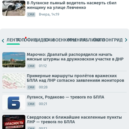
В Луганске пьяный водитель насмерть сбил
женщину на улице Левченко
Вчера, 14:19
СМИ
ЛЕНТА
ТОП
ОФИЦ.
ВИДЕО
СМИ
ВОЕНКОРЫ
МНЕНИЯ
ПАБЛИКИ
ФОТО
ЛОНГРИДЫ
Марочко: Драпатый распорядился начать
мясные штурмы на дружковском участке в ДНР
01:12
СМИ
Примерные маршруты пролётов вражеских
БПЛА над ЛНР согласно заявлениям мониторов
00:28
СМИ
Луганск, Родаково — тревога по БПЛА
00:21
СМИ
Свердловск и ближайшие населенные пункты
ЛНР — тревога по БПЛА
00:12
СМИ