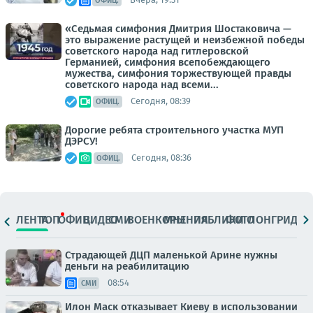
ОФИЦ.
«Седьмая симфония Дмитрия Шостаковича —
это выражение растущей и неизбежной победы
советского народа над гитлеровской
Германией, симфония всепобеждающего
мужества, симфония торжествующей правды
советского народа над всеми...
Сегодня, 08:39
ОФИЦ.
Дорогие ребята строительного участка МУП
ДЭРСУ!
Сегодня, 08:36
ОФИЦ.
ЛЕНТА
ТОП
ОФИЦ.
ВИДЕО
СМИ
ВОЕНКОРЫ
МНЕНИЯ
ПАБЛИКИ
ФОТО
ЛОНГРИДЫ
Страдающей ДЦП маленькой Арине нужны
деньги на реабилитацию
08:54
СМИ
Илон Маск отказывает Киеву в использовании