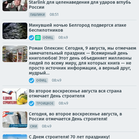
Starlink для целенаведения для ударов вглубь
России
08:51
ПАБЛИКИ
Минувшей ночью Белгород подвергся атаке
беспилотников
08:49
ОФИЦ.
Роман Олексин: Сегодня, 9 августа, мы отмечаем
замечательный праздник — Всемирный день
книголюбов! Этот день объединяет миллионы
людей по всему миру, для которых книга — не
просто источник информации, а верный друг,
мудрый...
08:49
ОФИЦ.
Во второе воскресенье августа вся страна
отмечает День строителя
08:49
ТРОИЦКОЕ
Сегодня, во второе воскресенье августа, в
России отмечается День строителя!
08:49
СМИ
С Днем строителя! 70 лет празднику!