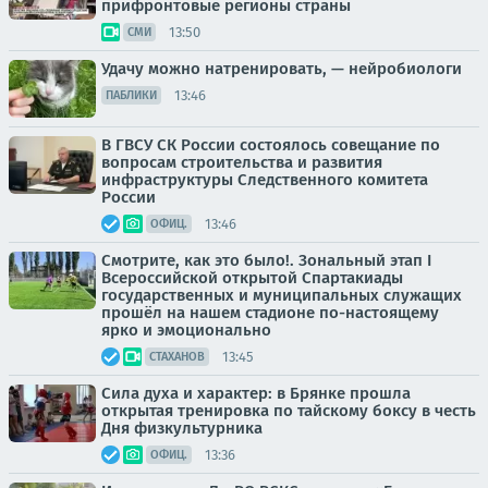
прифронтовые регионы страны
13:50
СМИ
Удачу можно натренировать, — нейробиологи
13:46
ПАБЛИКИ
В ГВСУ СК России состоялось совещание по
вопросам строительства и развития
инфраструктуры Следственного комитета
России
13:46
ОФИЦ.
Смотрите, как это было!. Зональный этап I
Всероссийской открытой Спартакиады
государственных и муниципальных служащих
прошёл на нашем стадионе по-настоящему
ярко и эмоционально
13:45
СТАХАНОВ
Сила духа и характер: в Брянке прошла
открытая тренировка по тайскому боксу в честь
Дня физкультурника
13:36
ОФИЦ.