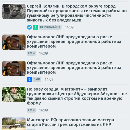
Сергей Колягин: В городском округе город
Первомайск продолжается системная работа по
гуманному регулированию численности
животных без владельцев
14:09
ПЕРВОМАЙСК
Офтальмолог ЛНР предупредила о риске
ухудшения зрения при длительной работе за
компьютером
14:09
СМИ
Офтальмолог ЛНР предупредила о риске
ухудшения зрения при длительной работе за
компьютером
14:09
СМИ
По зову сердца. «Патриот» – замполит
группировки «Центр» Абдулкерим Айгунов – не
так давно сменил строгий костюм на военную
форму
14:09
СМИ
Минспорта РФ присвоило звание мастера
спорта России трем спортсменам из ЛНР