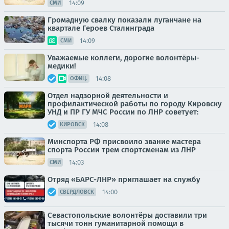
14:09
СМИ
Громадную свалку показали луганчане на
квартале Героев Сталинграда
14:09
СМИ
Уважаемые коллеги, дорогие волонтёры-
медики!
14:08
ОФИЦ.
Отдел надзорной деятельности и
профилактической работы по городу Кировску
УНД и ПР ГУ МЧС России по ЛНР советует:
14:08
КИРОВСК
Минспорта РФ присвоило звание мастера
спорта России трем спортсменам из ЛНР
14:03
СМИ
Отряд «БАРС-ЛНР» приглашает на службу
14:00
СВЕРДЛОВСК
Севастопольские волонтёры доставили три
тысячи тонн гуманитарной помощи в