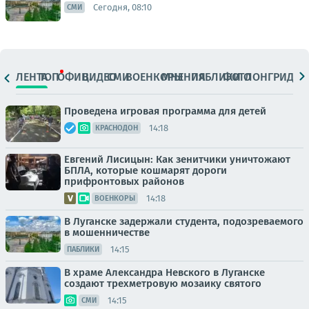
Сегодня, 08:10
СМИ
ЛЕНТА
ТОП
ОФИЦ.
ВИДЕО
СМИ
ВОЕНКОРЫ
МНЕНИЯ
ПАБЛИКИ
ФОТО
ЛОНГРИДЫ
Проведена игровая программа для детей
14:18
КРАСНОДОН
Евгений Лисицын: Как зенитчики уничтожают
БПЛА, которые кошмарят дороги
прифронтовых районов
14:18
ВОЕНКОРЫ
В Луганске задержали студента, подозреваемого
в мошенничестве
14:15
ПАБЛИКИ
В храме Александра Невского в Луганске
создают трехметровую мозаику святого
14:15
СМИ